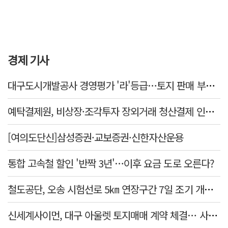
경제 기사
대구도시개발공사 경영평가 '라'등급…토지 판매 부진에 1년 만에 두 단계 '뚝'
예탁결제원, 비상장·조각투자 장외거래 청산결제 인프라 구축 착수…연내 가동
[여의도단신]삼성증권·교보증권·신한자산운용
통합 고속철 할인 '반짝 3년'…이후 요금 도로 오른다?
철도공단, 오송 시험선로 5㎞ 연장구간 7일 조기 개통…LA 메트로 사업 지원
신세계사이먼, 대구 아울렛 토지매매 계약 체결… 사업 본궤도