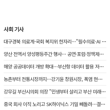
사회 기사
대구경북 의료계-국회 복지위 한자리…"필수의료·AI 바이오 협력 강화"
양산 전역서 양성평등주간 행사… 공연·포럼·정책제안 잇따라
해양 공공데이터 개방 확대…부산항 데이터 활용 저변 넓힌다
농촌부터 전통시장까지…강기윤 창원시장, 폭염 현장 누볐다
강무길 부산시의회 의장 "민생부터 살리고 부산 미래 준비하겠다"
중국 회사 이직 노리고 SK하이닉스 기밀 빼돌려…결국 실형