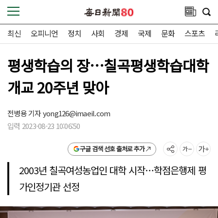
최신
오피니언
정치
사회
경제
국제
문화
스포츠
평생학습의 장…칠곡평생학습대학
개교 20주년 맞아
전병용 기자
yong126@imaeil.com
입력 2023-08-23 10:06:50
구글 검색 선호 출처로 추가
2003년 칠곡여성농업인 대학 시작…학점은행제 평
가인정기관 선정