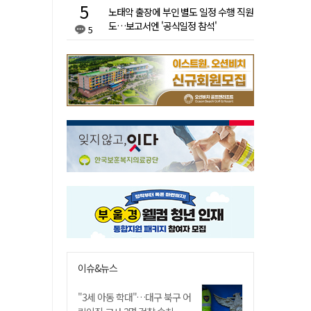
노태악 출장에 부인 별도 일정 수행 직원
도…보고서엔 '공식일정 참석'
5
이슈&뉴스
"3세 아동 학대"…대구 북구 어