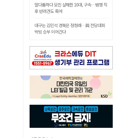
말다툼하다 모친 살해한 10대, 구속…범행 직
후 반려견도 죽여
대구는 김민석 경북은 정청래…與 전당대회
박빙 승부 이어간다