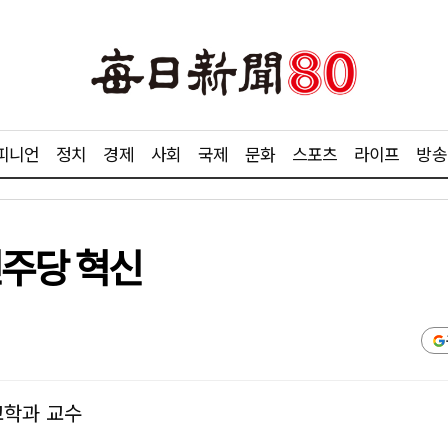
피니언
정치
경제
사회
국제
문화
스포츠
라이프
방송
민주당 혁신
교학과 교수