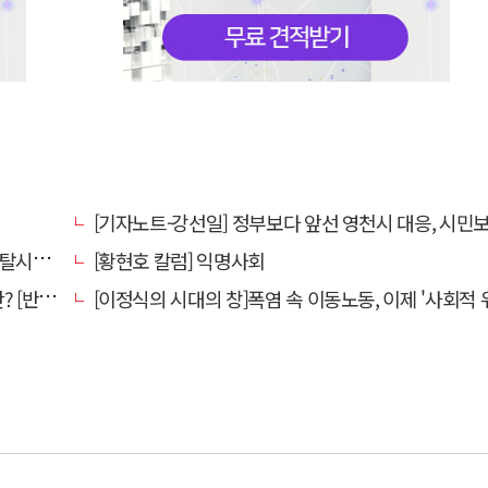
[기자노트-강선일] 정부보다 앞선 영천시 대응, 시민보다 앞서선 
있을까요
[황현호 칼럼] 익명사회
강톡톡]
[이정식의 시대의 창]폭염 속 이동노동, 이제 '사회적 위험 관리'로 전환