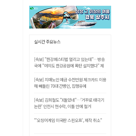
실시간 주요뉴스
[속보] "한강페스티벌 열리고 있는데"…방송
국에 "여의도 한강공원에 폭탄 설치했다" 제
보
[속보] 치매노인 예금 수천만원 체크카드 이용
해 빼돌린 70대 간병인, 집행유예
[속보] 김희철도 "X돌았네"…'거꾸로 태극기
논란' 인천시 현수막, 이틀 만에 철거
"'오징어게임 미국판 스핀오프', 제작 취소"