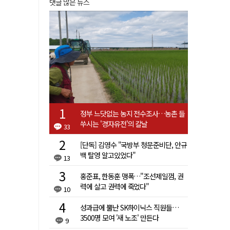
댓글 많은 뉴스
정부 느닷없는 농지 전수조사…농촌 들
쑤시는 '경자유전'의 칼날
33
[단독] 김영수 "국방부 청문준비단, 안규
백 탈영 알고있었다"
13
홍준표, 한동훈 맹폭…"조선제일껌, 권
력에 살고 권력에 죽었다"
10
성과급에 뿔난 SK하이닉스 직원들…
3500명 모여 '새 노조' 만든다
9