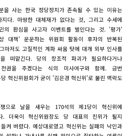
분을 사는 한국 정당정치가 존속될 수 있는 이유는
가지다. 마땅한 대체재가 없다는 것, 그리고 수세에
민의 환심을 사고자 이벤트를 벌인다는 것. '평가'
'비상 대책' 운운하는 위원회 활동이 후자의 반복된
 그마저도 고질적인 계파 싸움 탓에 대개 외부 인사를
을 떠맡긴다. 당의 창조적 파괴가 필요하다거나
 전권을 주겠다는 식의 미사여구와 함께. 금번
당 혁신위원회가 굳이 '김은경 혁신위'로 불린 맥락도
쟁으로 날을 새우는 170석의 제1당이 혁신위에
다. 더욱이 혁신위원장도 당 대표의 친위가 될지
 들켜 버렸다. 예상대로였고 혁신위는 실패의 낙인과
장의 설화나 가내사를 실패 원인으로 질타하는 여론이