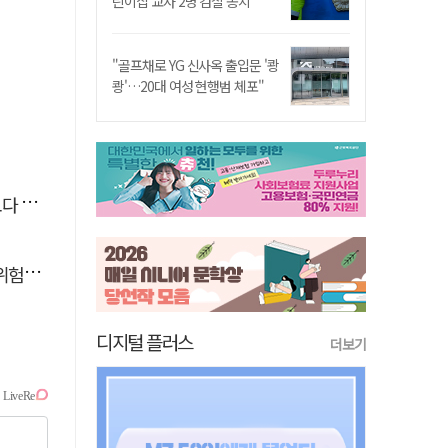
린이집 교사 2명 검찰 송치
"골프채로 YG 신사옥 출입문 '쾅
쾅'…20대 여성 현행범 체포"
안된다
할 때
디지털 플러스
더보기