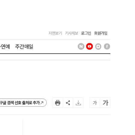
지면보기
기사제보
로그인
회원가입
·연예
주간매일
가
가
구글 검색 선호 출처로 추가