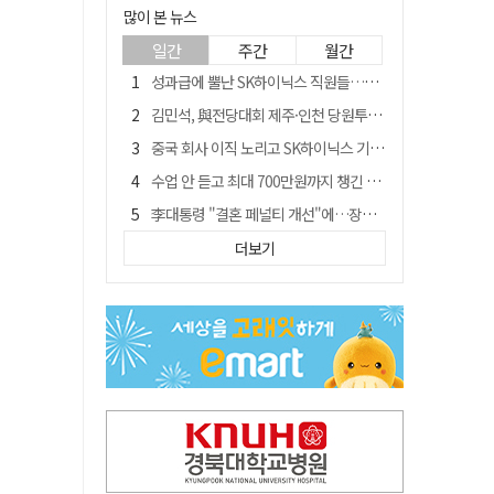
많이 본 뉴스
일간
주간
월간
성과급에 뿔난 SK하이닉스 직원들…3500명 모여 '새 노조' 만든다
김민석, 與전당대회 제주·인천 당원투표서 승리…누적 득표는 '초박빙'
중국 회사 이직 노리고 SK하이닉스 기밀 빼돌려…결국 실형
수업 안 듣고 최대 700만원까지 챙긴 포항 A대학 '유령 선수' 등 무더기 송치
李대통령 "결혼 페널티 개선"에…장동혁 "그 페널티 만든 게 이 정권"
경북 칠곡시니어클럽 커피앤솝 사업단…자개소품 만들기 문화체험 운영
더보기
트럼프 만난 손현보 목사…"현재 자유대한민국 여러 면에서 어려움"
신축 줄고 리모델링 뜨자…건설업계, 로봇·모듈러로 방향 튼다
"아버지 외출한 사이"…흉기로 40대母 살해한 고교 자퇴생, 구속 기로에
황희가 띄운 '버스 하우스'…민주당 "실현 거의 불가능, 해프닝으로 봐달라"