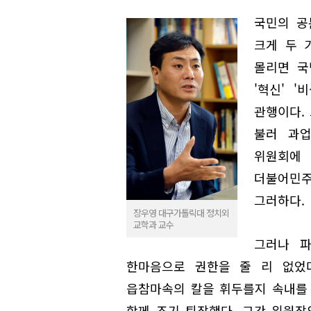
국민의 공
크게 두 
몰리면 국
'혁신' 
관행이다.
불러 과업
위원회에
더불어민주
그러하다.
장우영 대구가톨릭대 정치외
교학과 교수
그러나 파
한마음으로 권한을 줄 리 없었
읍참마속의 칼을 휘두를지 속내를
함께 조기 퇴장했다. 그간 위원