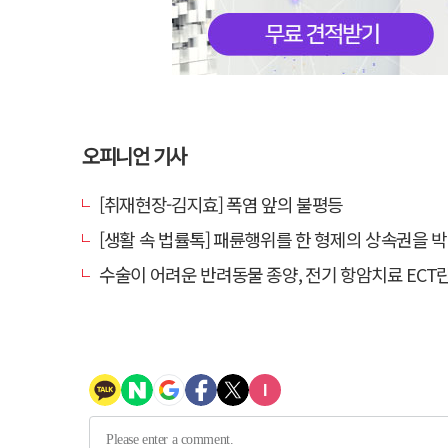
오피니언 기사
[취재현장-김지효] 폭염 앞의 불평등
[생활 속 법률톡] 패륜행위를 한 형제의 상속권을 박탈시킬 수 
수술이 어려운 반려동물 종양, 전기 항암치료 ECT란? [반려동물 건