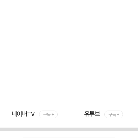
네이버TV
유튜브
구독 +
구독 +