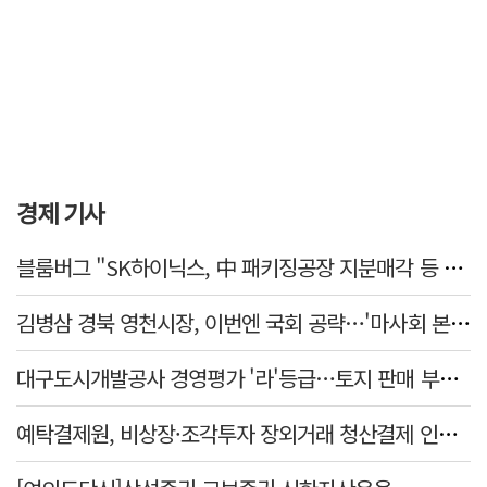
경제 기사
블룸버그 "SK하이닉스, 中 패키징공장 지분매각 등 검토"
김병삼 경북 영천시장, 이번엔 국회 공략…'마사회 본사 이전·광역교통망 확충' 요청
대구도시개발공사 경영평가 '라'등급…토지 판매 부진에 1년 만에 두 단계 '뚝'
예탁결제원, 비상장·조각투자 장외거래 청산결제 인프라 구축 착수…연내 가동