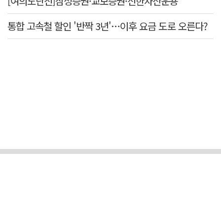
[여의도단신]삼성증권·교보증권·신한자산운용
통합 고속철 할인 '반짝 3년'…이후 요금 도로 오른다?