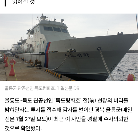
밝혀질 것"
울릉군 관공선인 독도평화호. 매일신문 DB
울릉도~독도 관공선인 '독도평화호' 전(前) 선장의 비리를
밝혀달라는 투서를 접수해 감사를 벌이던 경북 울릉군(매일
신문 7월 27일 보도)이 최근 이 사안을 경찰에 수사의뢰한
것으로 확인됐다.