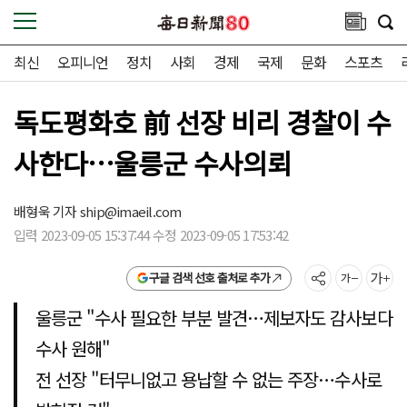
최신
오피니언
정치
사회
경제
국제
문화
스포츠
독도평화호 前 선장 비리 경찰이 수
사한다…울릉군 수사의뢰
배형욱 기자
ship@imaeil.com
입력 2023-09-05 15:37:44 수정 2023-09-05 17:53:42
구글 검색 선호 출처로 추가
울릉군 "수사 필요한 부분 발견…제보자도 감사보다
수사 원해"
전 선장 "터무니없고 용납할 수 없는 주장…수사로