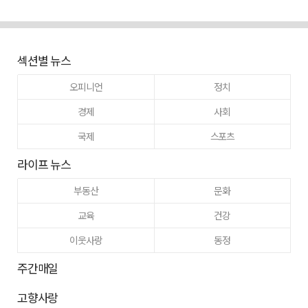
섹션별 뉴스
오피니언
정치
경제
사회
국제
스포츠
라이프 뉴스
부동산
문화
교육
건강
이웃사랑
동정
주간매일
고향사랑