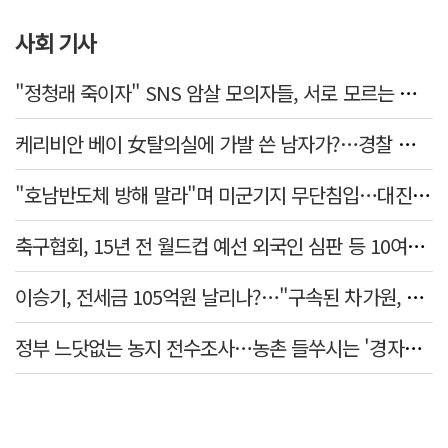
사회 기사
"정청래 죽이자" SNS 암살 모의자들, 서로 모르는 사이였다…檢송치
케리비안 베이 女탈의실에 가발 쓴 남자가?…경찰 추적 중
"호남반도체 방해 말라"며 미군기지 무단침입…대진연 회원 3명 '구속'
축구협회, 15년 전 월드컵 예선 외국인 심판 등 10여명에 '성 접대'
이승기, 전세금 105억원 날리나?…"구속된 차가원, 형사 범죄 영역"
정부 느닷없는 농지 전수조사…농촌 들쑤시는 '경자유전'의 칼날