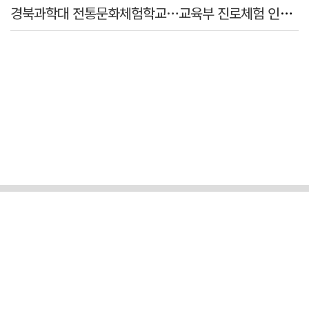
경북과학대 전통문화체험학교…교육부 진로체험 인증기관 선정