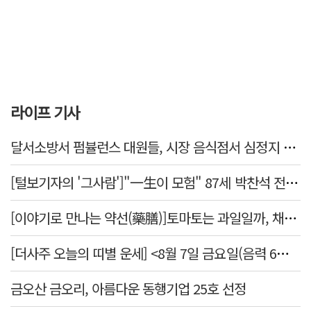
라이프 기사
달서소방서 펌뷸런스 대원들, 시장 음식점서 심정지 환자 생명 살려
[털보기자의 '그사람']"一生이 모험" 87세 박찬석 전 경북대 총장
[이야기로 만나는 약선(藥膳)]토마토는 과일일까, 채소일까
[더사주 오늘의 띠별 운세] <8월 7일 금요일(음력 6월25일)>
금오산 금오리, 아름다운 동행기업 25호 선정