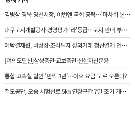
김병삼 경북 영천시장, 이번엔 국회 공략…'마사회 본사 이전·광역교통망 확충' 요청
대구도시개발공사 경영평가 '라'등급…토지 판매 부진에 1년 만에 두 단계 '뚝'
예탁결제원, 비상장·조각투자 장외거래 청산결제 인프라 구축 착수…연내 가동
[여의도단신]삼성증권·교보증권·신한자산운용
통합 고속철 할인 '반짝 3년'…이후 요금 도로 오른다?
철도공단, 오송 시험선로 5㎞ 연장구간 7일 조기 개통…LA 메트로 사업 지원