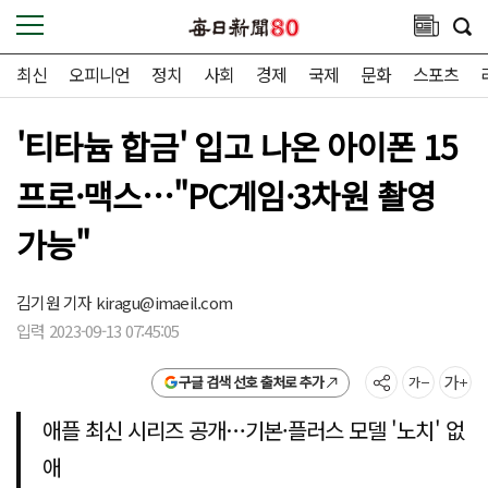
최신
오피니언
정치
사회
경제
국제
문화
스포츠
'티타늄 합금' 입고 나온 아이폰 15
프로·맥스…"PC게임·3차원 촬영
가능"
김기원 기자
kiragu@imaeil.com
입력 2023-09-13 07:45:05
구글 검색 선호 출처로 추가
애플 최신 시리즈 공개…기본·플러스 모델 '노치' 없
애