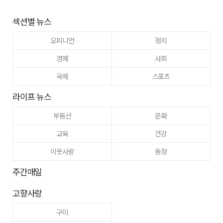
섹션별 뉴스
오피니언
정치
경제
사회
국제
스포츠
라이프 뉴스
부동산
문화
교육
건강
이웃사랑
동정
주간매일
고향사랑
구미