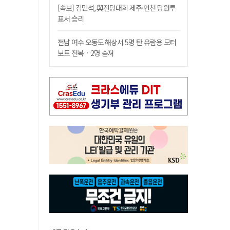
[속보] 김민석, 與전당대회 제주·인천 당원투
표서 승리
전남 여수 오동도 해상서 5명 탄 유람용 모터
보트 전복…2명 숨져