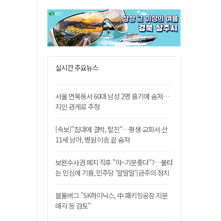
실시간 주요뉴스
서울 면목동서 60대 남성 2명 흉기에 숨져…
지인 관계로 추정
[속보]"침대에 결박, 탈진"…평생 교회서 산
11세 남아, 병원 이송 끝 숨져
보완수사권 폐지 직후 "야~기분좋다"?…불타
는 민심에 기름, 민주당 '말말말'[금주의 정치
舌전]
블룸버그 "SK하이닉스, 中 패키징공장 지분
매각 등 검토"