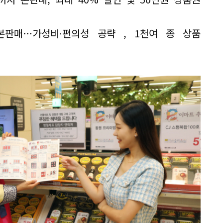
본판매…가성비∙편의성 공략 , 1천여 종 상품