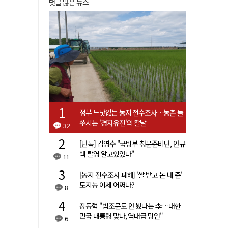
댓글 많은 뉴스
정부 느닷없는 농지 전수조사…농촌 들
쑤시는 '경자유전'의 칼날
32
[단독] 김영수 "국방부 청문준비단, 안규
백 탈영 알고있었다"
11
[농지 전수조사 폐해] '쌀 받고 논 내 준'
도지농 이제 어쩌나?
8
장동혁 "법조문도 안 봤다는 李…대한
민국 대통령 맞나, 역대급 망언"
6