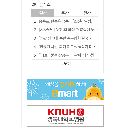
많이 본 뉴스
일간
주간
월간
홍준표, 한동훈 맹폭…"조선제일껌, 권력에 살고 권력에 죽었다"
[시사뒷담] MOU의 함정, 협약식이 투자 확정은 아니긴 해
'심판 성접대' 논란 축구협회 결국 사과…"깊이 반성, 쇄신하겠다"
'장윤기 사건' 피해 여고생 돕다가 다친 고교생, 의상자 인정
"내로남불·탁상공론"…황희 '버스 청년주택' 제안에 與 내부서도 쓴소리
"경로당 통장에 비밀번호가 적혀 있다"…전국 돌며 경로당 13곳 턴 30대 구속
더보기
휠체어 환자 발로 밀어 숨지게 한 70대 간병인…2심도 집행유예
예안향교 대성전, '국가지정 보물로 지정'
"침대에 결박, 탈진"…평생 교회서 산 11세 남아, 병원 이송 끝 숨져
거동 불편 모녀 덮친 새벽 화재…90대 어머니·60대 딸 숨져