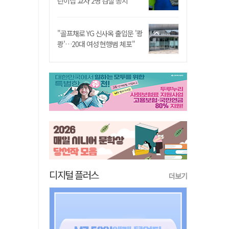
린이집 교사 2명 검찰 송치
"골프채로 YG 신사옥 출입문 '쾅
쾅'…20대 여성 현행범 체포"
디지털 플러스
더보기