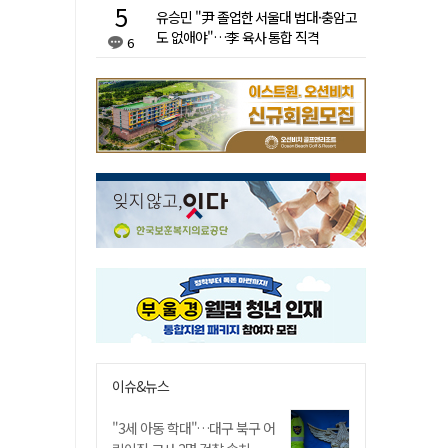
유승민 "尹 졸업한 서울대 법대·충암고
도 없애야"…李 육사 통합 직격
6
이슈&뉴스
"3세 아동 학대"…대구 북구 어