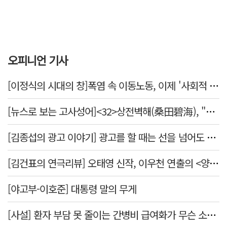
오피니언 기사
[이정식의 시대의 창]폭염 속 이동노동, 이제 '사회적 위험 관리'로 전환할 때
[뉴스로 보는 고사성어]<32>상전벽해(桑田碧海), "뽕나무밭이 푸른 바다가 되었다."
[김종섭의 광고 이야기] 광고를 할 때는 선을 넘어도 좋습니다.
[김건표의 연극리뷰] 오태영 신작, 이우천 연출의 <양은 양순하다>"국민을 온순한 양으로 길들이는 전체주의적 정치의 알레고리"
[야고부-이호준] 대통령 말의 무게
[사설] 환자 부담 못 줄이는 간병비 급여화가 무슨 소용인가