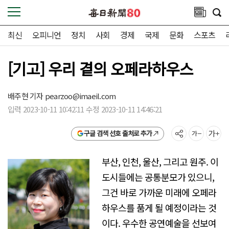
최신
오피니언
정치
사회
경제
국제
문화
스포츠
[기고] 우리 곁의 오페라하우스
배주현 기자
pearzoo@imaeil.com
입력 2023-10-11 10:42:11 수정 2023-10-11 14:46:21
구글 검색 선호 출처로 추가
부산, 인천, 울산, 그리고 원주. 이
도시들에는 공통분모가 있으니,
그건 바로 가까운 미래에 오페라
하우스를 품게 될 예정이라는 것
이다. 우수한 공연예술을 선보여