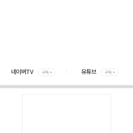
네이버TV
유튜브
구독 +
구독 +