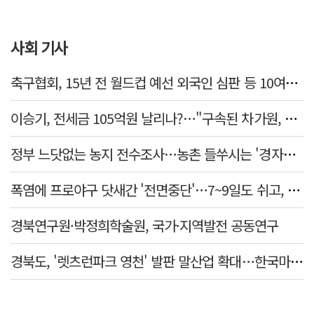
사회 기사
축구협회, 15년 전 월드컵 예선 외국인 심판 등 10여명에 '성 접대'
이승기, 전세금 105억원 날리나?…"구속된 차가원, 형사 범죄 영역"
정부 느닷없는 농지 전수조사…농촌 들쑤시는 '경자유전'의 칼날
폭염에 프로야구 닷새간 '전면중단'…7~9일도 쉬고, 11일 재개
경북연구원·박정희학술원, 국가·지역발전 공동연구
경북도, '렛츠런파크 영천' 발판 말산업 확대…한국마사회 유치도 총력