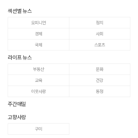
섹션별 뉴스
오피니언
정치
경제
사회
국제
스포츠
라이프 뉴스
부동산
문화
교육
건강
이웃사랑
동정
주간매일
고향사랑
구미