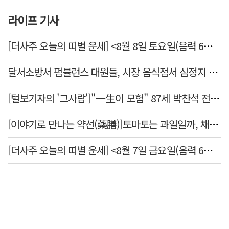
라이프 기사
[더사주 오늘의 띠별 운세] <8월 8일 토요일(음력 6월26일)>
달서소방서 펌뷸런스 대원들, 시장 음식점서 심정지 환자 생명 살려
[털보기자의 '그사람']"一生이 모험" 87세 박찬석 전 경북대 총장
[이야기로 만나는 약선(藥膳)]토마토는 과일일까, 채소일까
[더사주 오늘의 띠별 운세] <8월 7일 금요일(음력 6월25일)>