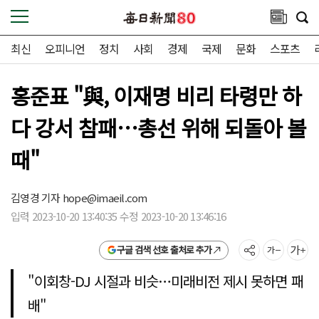
최신
오피니언
정치
사회
경제
국제
문화
스포츠
홍준표 "與, 이재명 비리 타령만 하
다 강서 참패…총선 위해 되돌아 볼
때"
김영경 기자
hope@imaeil.com
입력 2023-10-20 13:40:35 수정 2023-10-20 13:46:16
구글 검색 선호 출처로 추가
"이회창-DJ 시절과 비슷…미래비전 제시 못하면 패
배"