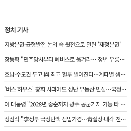
정치 기사
지방분권·균형발전 논의 속 뒷전으로 밀린 '재정분권'
장동혁 "민주당사부터 폐버스로 옮겨라… 청년 우롱하는 아무 말 대잔치"
호남·수도권 두고 與 최고 혈투 벌어진다…계파별 셈법은?
'버스 하우스' 황희 사과에도 성난 부동산 민심…국정 동력 빨간불
이 대통령 "2028년 중순까지 광주 공군기지 기능 타 기지 이전"
정점식 "李정부 국정난맥 점입가경…靑실장·내각 전면 교체해야"