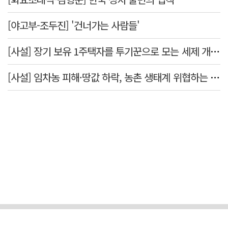
[야고부-조두진] '건너가는 사람들'
[사설] 장기 보유 1주택자를 투기꾼으로 모는 세제 개편, 전면 재개편하라
[사설] 임차농 피해·땅값 하락, 농촌 생태계 위협하는 농지 전수조사