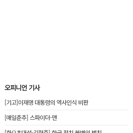
오피니언 기사
[기고]이재명 대통령의 역사인식 비판
[매일춘추] 스파이더-맨
[화요초대석-김형준] 한국 정치 불변의 법칙