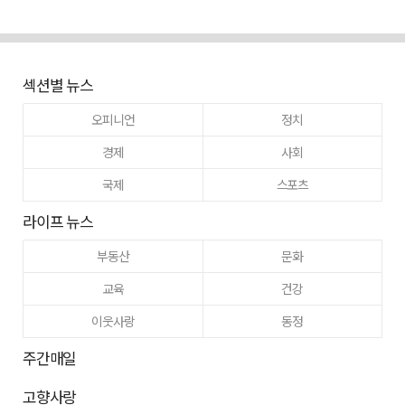
섹션별 뉴스
오피니언
정치
경제
사회
국제
스포츠
라이프 뉴스
부동산
문화
교육
건강
이웃사랑
동정
주간매일
고향사랑