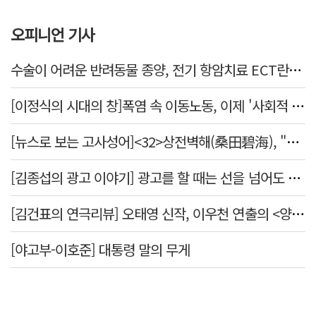
오피니언 기사
수술이 어려운 반려동물 종양, 전기 항암치료 ECT란? [반려동물 건강톡톡]
[이정식의 시대의 창]폭염 속 이동노동, 이제 '사회적 위험 관리'로 전환할 때
[뉴스로 보는 고사성어]<32>상전벽해(桑田碧海), "뽕나무밭이 푸른 바다가 되었다."
[김종섭의 광고 이야기] 광고를 할 때는 선을 넘어도 좋습니다.
[김건표의 연극리뷰] 오태영 신작, 이우천 연출의 <양은 양순하다>"국민을 온순한 양으로 길들이는 전체주의적 정치의 알레고리"
[야고부-이호준] 대통령 말의 무게