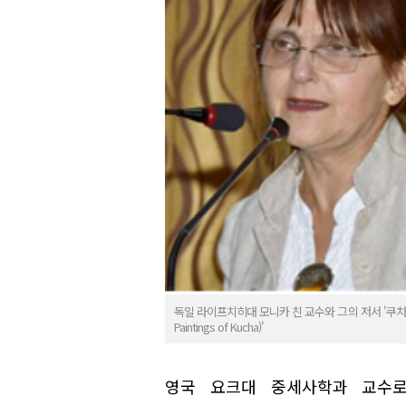
독일 라이프치히대 모니카 친 교수와 그의 저서 '쿠차의 벽화에
Paintings of Kucha)'
영국 요크대 중세사학과 교수