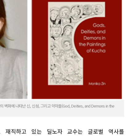
 나타난 신, 신성, 그리고 악마들(God, Deities, and Demons in the
로 재직하고 있는 딜노자 교수는 글로벌 역사를