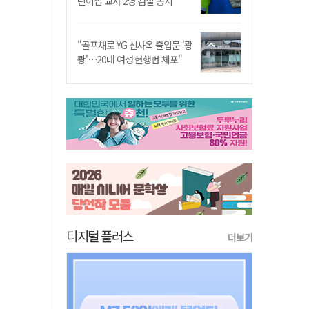
린이집 교사 2명 검찰 송치
"골프채로 YG 신사옥 출입문 '쾅
쾅'…20대 여성 현행범 체포"
디지털 플러스
더보기