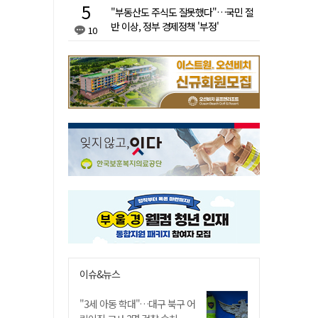
"부동산도 주식도 잘못했다"…국민 절
반 이상, 정부 경제정책 '부정'
10
이슈&뉴스
"3세 아동 학대"…대구 북구 어