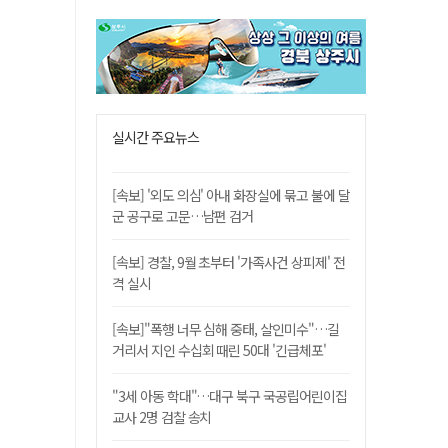
실시간 주요뉴스
[속보] '외도 의심' 아내 화장실에 묶고 불에 달
군 공구로 고문…남편 검거
[속보] 경찰, 9월 초부터 '가족사건 상피제' 전
격 실시
[속보]"폭행 너무 심해 중태, 살인미수"…길
거리서 지인 수십회 때린 50대 '긴급체포'
"3세 아동 학대"…대구 북구 국공립어린이집
교사 2명 검찰 송치