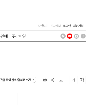
지면보기
기사제보
로그인
회원가입
·연예
주간매일
가
가
구글 검색 선호 출처로 추가