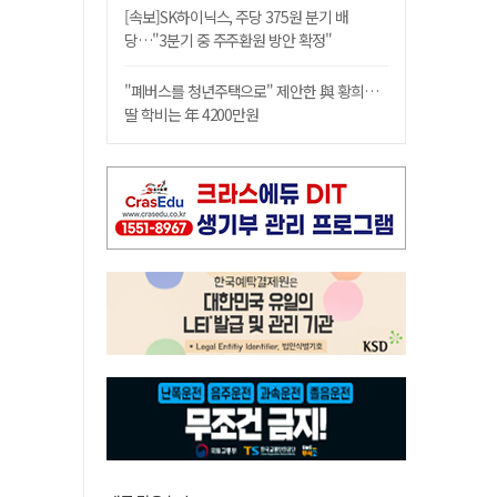
[속보]SK하이닉스, 주당 375원 분기 배
당…"3분기 중 주주환원 방안 확정"
"폐버스를 청년주택으로" 제안한 與 황희…
딸 학비는 年 4200만원