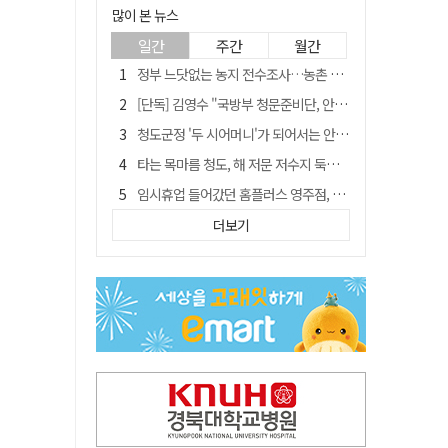
많이 본 뉴스
일간
주간
월간
정부 느닷없는 농지 전수조사…농촌 들쑤시는 '경자유전'의 칼날
[단독] 김영수 "국방부 청문준비단, 안규백 탈영 알고있었다"
청도군정 '두 시어머니'가 되어서는 안된다
타는 목마름 청도, 해 저문 저수지 둑에 군수가 서 있었다
임시휴업 들어갔던 홈플러스 영주점, 7일 영업 재개…지하 1층만 운영
SK하이닉스, 주당 375원 분기 배당 공시…"3분기 중 주주환원 방안 확정"
더보기
"상법개정해도 주주가 '봉'"…하이닉스 솔리다임 상장설에 술렁[개미와글와글]
신세계사이먼, 대구 아울렛 토지매매 계약 체결… 사업 본궤도
이의준 전 경북도 새마을봉사과장, 제28대 울릉군 부군수 취임
[매일희평] 이재명 안규백의 육사를 보는 논리