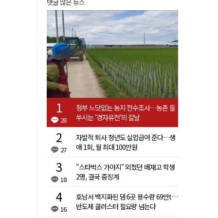
댓글 많은 뉴스
정부 느닷없는 농지 전수조사…농촌 들
쑤시는 '경자유전'의 칼날
28
자발적 퇴사 청년도 실업급여 준다…생
애 1회, 월 최대 100만원
27
"스타벅스 가야지" 외쳤던 배재고 학생
2명, 결국 중징계
18
호남서 백지화된 댐 6곳 용수량 69만t…
반도체 클러스터 필요량 넘는다
16