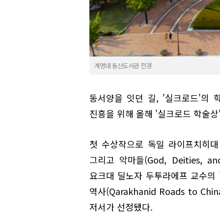
계명대 동산도서관 전경
동서양을 잇던 길, '실크로드'의
진흥을 위해 올해 '실크로드 학술상
첫 수상작으로 독일 라이프치히대 
그리고 악마들(God, Deities, and
요크대 딜노자 두투라에프 교수의 
역사(Qarakhanid Roads to China:
저서가 선정됐다.