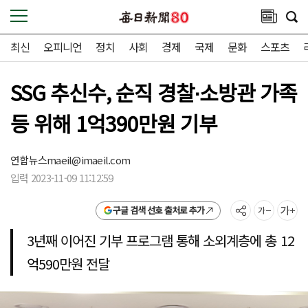
최신
오피니언
정치
사회
경제
국제
문화
스포츠
SSG 추신수, 순직 경찰∙소방관 가족
등 위해 1억390만원 기부
연합뉴스
maeil@imaeil.com
입력 2023-11-09 11:12:59
구글 검색 선호 출처로 추가
3년째 이어진 기부 프로그램 통해 소외계층에 총 12
억590만원 전달