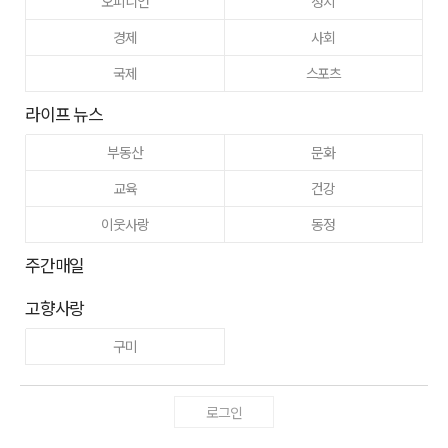
오피니언
정치
경제
사회
국제
스포츠
라이프 뉴스
부동산
문화
교육
건강
이웃사랑
동정
주간매일
고향사랑
구미
로그인