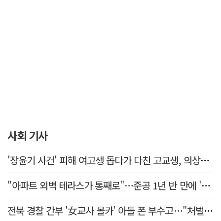
사회 기사
'장윤기 사건' 피해 여고생 돕다가 다친 고교생, 의상자 인정
"아파트 외벽 테라스가 통째로"…준공 1년 반 만에 '아찔 사고'
전북 경찰 간부 '女교사 몰카' 아들 폰 부수고…"처벌 못하는 사안" 내부망에 글