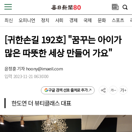
최신
오피니언
정치
사회
경제
국제
문화
스포츠
[귀한손길 192호] "꿈꾸는 아이가
많은 따뜻한 세상 만들어 가요"
윤정훈 기자
hoony@imaeil.com
입력 2023-11-21 06:30:00
구글 검색 선호 출처로 추가
한도연 더 뷰티클래스 대표