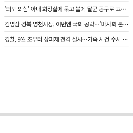
'외도 의심' 아내 화장실에 묶고 불에 달군 공구로 고문…남편 검거
김병삼 경북 영천시장, 이번엔 국회 공략…'마사회 본사 이전·광역교통망 확충' 요청
경찰, 9월 초부터 상피제 전격 실시…가족 사건 수사 못해