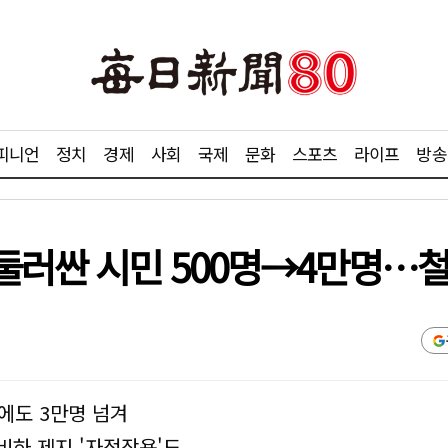
피니언
정치
경제
사회
국제
문화
스포츠
라이프
방송
둘러싼 시민 500명→4만명…철
에도 3만명 넘겨
비하 제지 '자정작용'도