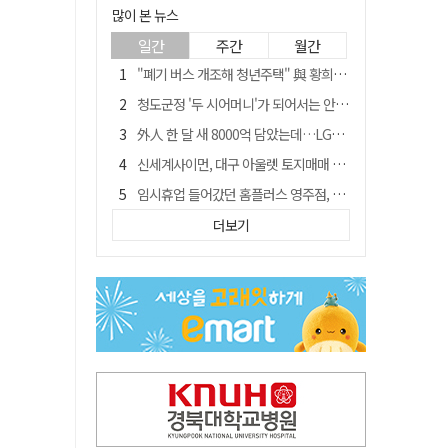
많이 본 뉴스
일간
주간
월간
"폐기 버스 개조해 청년주택" 與 황희…'딸 학비는 年 4200만원'
청도군정 '두 시어머니'가 되어서는 안된다
外人 한 달 새 8000억 담았는데…LG이노텍 목표주가는 왜 엇갈릴까
신세계사이먼, 대구 아울렛 토지매매 계약 체결… 사업 본궤도
임시휴업 들어갔던 홈플러스 영주점, 7일 영업 재개…지하 1층만 운영
SK하이닉스, 주당 375원 분기 배당 공시…"3분기 중 주주환원 방안 확정"
더보기
이의준 전 경북도 새마을봉사과장, 제28대 울릉군 부군수 취임
"상법개정해도 주주가 '봉'"…하이닉스 솔리다임 상장설에 술렁[개미와글와글]
전북 경찰 간부 '女교사 몰카' 아들 폰 부수고…"처벌 못하는 사안" 내부망에 글
노태악 출장에 부인 별도 일정 수행 직원도…보고서엔 '공식일정 참석'