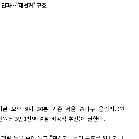
대 인파…"재선거" 구호
이날 오후 9시 30분 기준 서울 송파구 올림픽공원
원은 3만3천명(경찰 비공식 추산)에 달한다.
 팻말 등을 손에 들고 "재선거" 등의 구호를 외치거나,