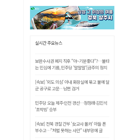
실시간 주요뉴스
보완수사권 폐지 직후 "야~기분좋다"?…불타
는 민심에 기름, 민주당 '말말말'[금주의 정치
舌전]
[속보] '외도 의심' 아내 화장실에 묶고 불에 달
군 공구로 고문…남편 검거
민주당 오늘 제주·인천 경선…정청래·김민석
'초박빙' 승부
[속보] 전북 경찰 간부 '女교사 몰카' 아들 폰
부수고…"처벌 못하는 사안" 내부망에 글