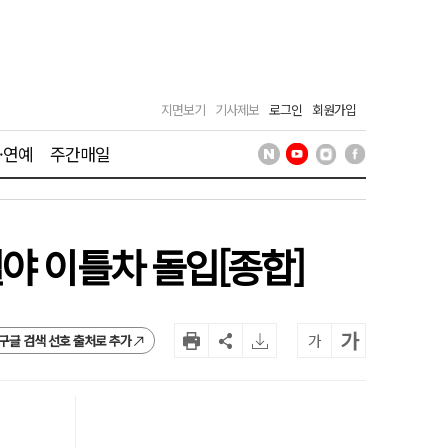
지면보기
기사제보
로그인
회원가입
·연예
주간매일
야 이틀차 돌입[종합]
가
가
구글 검색 선호 출처로 추가