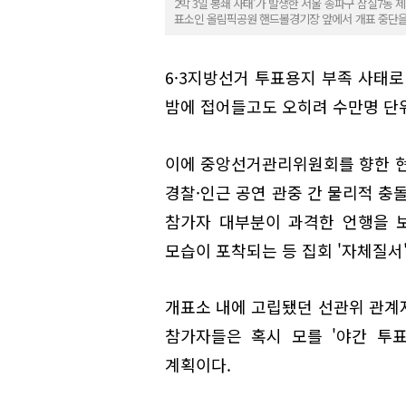
2박 3일 봉쇄 사태'가 발생한 서울 송파구 잠실7동
표소인 올림픽공원 핸드볼경기장 앞에서 개표 중단을
6·3지방선거 투표용지 부족 사태로
밤에 접어들고도 오히려 수만명 단
이에 중앙선거관리위원회를 향한 현
경찰·인근 공연 관중 간 물리적 충
참가자 대부분이 과격한 언행을 
모습이 포착되는 등 집회 '자체질서
개표소 내에 고립됐던 선관위 관계
참가자들은 혹시 모를 '야간 투
계획이다.