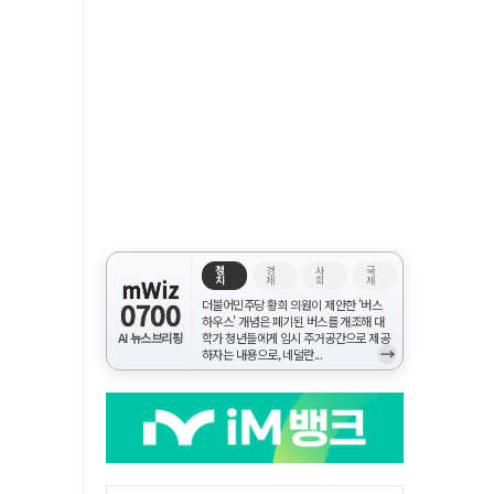
정
경
사
국
치
제
회
제
mWiz
0700
더불어민주당 황희 의원이 제안한 '버스
하우스' 개념은 폐기된 버스를 개조해 대
AI 뉴스브리핑
학가 청년들에게 임시 주거공간으로 제공
→
하자는 내용으로, 네덜란...