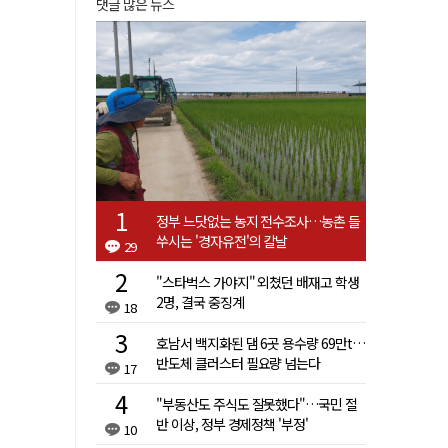
댓글 많은 뉴스
정부 느닷없는 농지 전수조사…농촌 들
쑤시는 '경자유전'의 칼날
29
"스타벅스 가야지" 외쳤던 배재고 학생
2명, 결국 중징계
18
호남서 백지화된 댐 6곳 용수량 69만t…
반도체 클러스터 필요량 넘는다
17
"부동산도 주식도 잘못했다"…국민 절
반 이상, 정부 경제정책 '부정'
10