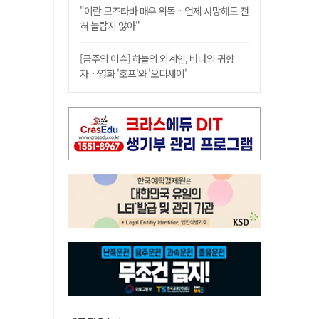
"이란 모즈타바 매우 위독…언제 사망해도 전
혀 놀랍지 않아"
[금주의 이슈] 하늘의 외계인, 바다의 귀향
자…영화 '호프'와 '오디세이'