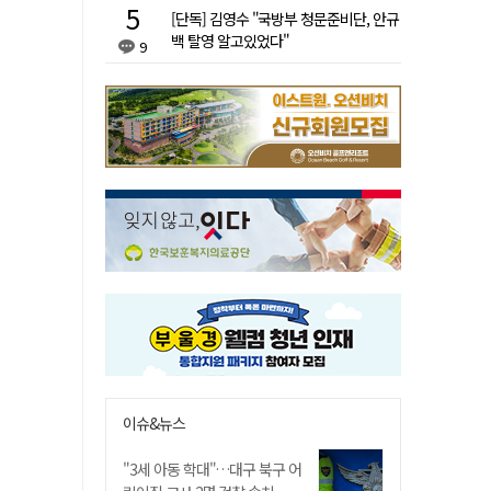
[단독] 김영수 "국방부 청문준비단, 안규
백 탈영 알고있었다"
9
이슈&뉴스
"3세 아동 학대"…대구 북구 어