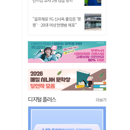
린이집 교사 2명 검찰 송치
"골프채로 YG 신사옥 출입문 '쾅
쾅'…20대 여성 현행범 체포"
디지털 플러스
더보기