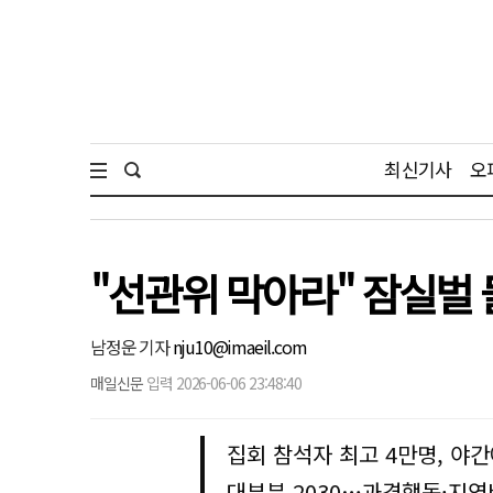
최신기사
오
"선관위 막아라" 잠실벌 
남정운 기자
nju10@imaeil.com
매일신문
입력 2026-06-06 23:48:40
집회 참석자 최고 4만명, 야간
대부분 2030…과격행동·지역