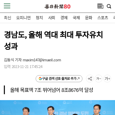
최신
오피니언
정치
사회
경제
국제
문화
스포츠
경남도, 올해 역대 최대 투자유치
성과
김동식 기자
maxim147@imaeil.com
입력 2023-11-21 17:45:24
구글 검색 선호 출처로 추가
올해 목표액 7조 뛰어넘어 8조8676억 달성