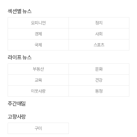
섹션별 뉴스
오피니언
정치
경제
사회
국제
스포츠
라이프 뉴스
부동산
문화
교육
건강
이웃사랑
동정
주간매일
고향사랑
구미