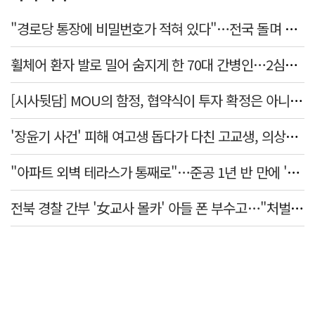
"경로당 통장에 비밀번호가 적혀 있다"…전국 돌며 경로당 13곳 턴 30대 구속
휠체어 환자 발로 밀어 숨지게 한 70대 간병인…2심도 집행유예
[시사뒷담] MOU의 함정, 협약식이 투자 확정은 아니긴 해
'장윤기 사건' 피해 여고생 돕다가 다친 고교생, 의상자 인정
"아파트 외벽 테라스가 통째로"…준공 1년 반 만에 '아찔 사고'
전북 경찰 간부 '女교사 몰카' 아들 폰 부수고…"처벌 못하는 사안" 내부망에 글