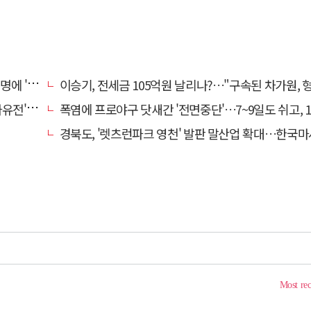
 접대'
이승기, 전세금 105억원 날리나?…"구속된 차가원, 형사 범죄 
의 칼날
폭염에 프로야구 닷새간 '전면중단'…7~9일도 쉬고, 11일
경북도, '렛츠런파크 영천' 발판 말산업 확대…한국마사회 유치도 