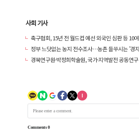
사회 기사
축구협회, 15년 전 월드컵 예선 외국인 심판 등 10여명에 '성
정부 느닷없는 농지 전수조사…농촌 들쑤시는 '경자유전'
경북연구원·박정희학술원, 국가·지역발전 공동연구