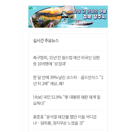
실시간 주요뉴스
축구협회, 15년 전 월드컵 예선 외국인 심판
등 10여명에 '성 접대'
한 달 만에 39% 날린 코스피…골드만삭스 "1
년 뒤 2배" 예상, 왜?
[속보] 국민 51.9% "李 대통령 재판 재개 필
요하다"
홍준표 "윤석열 때 단물 빨던 이들 어디갔
나…원희룡, 정치무상 느꼈을 것"