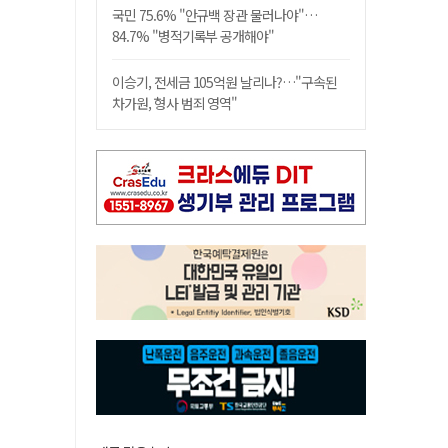
국민 75.6% "안규백 장관 물러나야"…
84.7% "병적기록부 공개해야"
이승기, 전세금 105억원 날리나?…"구속된
차가원, 형사 범죄 영역"