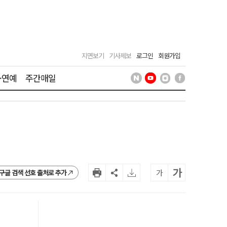
지면보기
기사제보
로그인
회원가입
·연예
주간매일
가
가
구글 검색 선호 출처로 추가