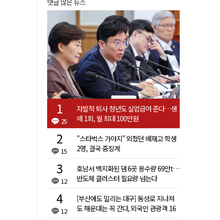
댓글 많은 뉴스
자발적 퇴사 청년도 실업급여 준다…생
애 1회, 월 최대 100만원
25
"스타벅스 가야지" 외쳤던 배재고 학생
2명, 결국 중징계
15
호남서 백지화된 댐 6곳 용수량 69만t…
반도체 클러스터 필요량 넘는다
12
[부산에도 밀리는 대구] 동성로 지나쳐
도 해운대는 꼭 간다, 외국인 관광객 16
12
배 차이