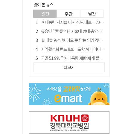
많이 본 뉴스
일간
주간
월간
李대통령 지지율 다시 40%대로…20대는 18.8%p 급락
유승민 "尹 졸업한 서울대 법대·충암고도 없애야"…李 육사 통합 직격
월 매출 9천만원에도 문 닫는 영양 젖소농장… "일할 사람이 없어"
지역활성화 펀드 9호…포항 AI 데이터센터에 6천억 투입
국민 51.9% "李 대통령 재판 재개 필요하다"
경북 영천시, 9월부터 11월까지 반값 여행 혜택 제공
더보기
아쉬운 태클
'솔리다임 IPO 추진설' SK하이닉스, 주가 9% 급락
경찰, 홍명보 선임 의혹 수사…대한축구협회 전격 압수수색
"김용민, 흑백논리로 세상 보는 듯" 검찰 내부서 지탄