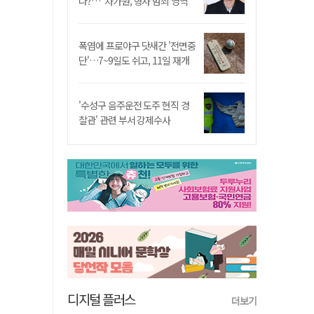
나?…"차가원, 형사 범죄 영역"
폭염에 프로야구 닷새간 '전면중
단'…7~9일도 쉬고, 11일 재개
'수성구 음주운전 도주 현직 경
찰관' 관련 부서 강제수사
디지털 플러스
더보기