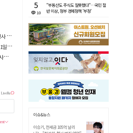
"부동산도 주식도 잘못했다"…국민 절
반 이상, 정부 경제정책 '부정'
10
영역"
 재개
총력
이슈&뉴스
이승기, 전세금 105억 날리