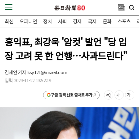
최신
오피니언
정치
사회
경제
국제
문화
스포츠
홍익표, 최강욱 '암컷' 발언 "당 입
장 고려 못 한 언행…사과드린다"
김세연 기자
ksy121@imaeil.com
입력 2023-11-22 13:52:19
구글 검색 선호 출처로 추가