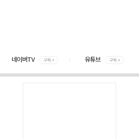
네이버TV
유튜브
구독 +
구독 +