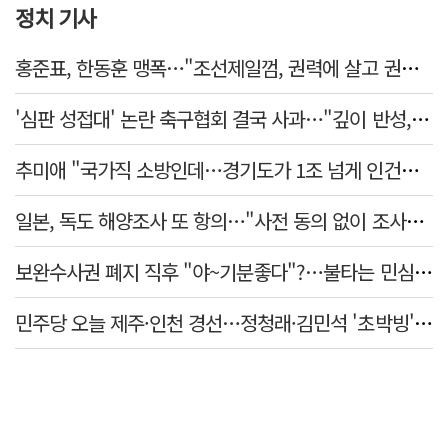
정치 기사
홍준표, 한동훈 맹폭…"조선제일껌, 권력에 살고 권력에 죽었다"
'심판 성접대' 논란 축구협회 결국 사과…"깊이 반성, 쇄신하겠다"
추미애 "국가직 소방인데…경기도가 1조 넘게 인건비 대납"
일본, 독도 해양조사 또 항의…"사전 동의 없이 조사" 주장
보완수사권 폐지 직후 "야~기분좋다"?…불타는 민심에 기름, 민주당 '말말말'[금주의 정치舌전]
민주당 오늘 제주·인천 경선…정청래·김민석 '초박빙' 승부