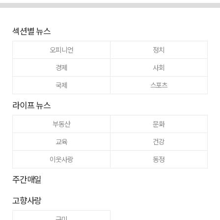
섹션별 뉴스
오피니언
정치
경제
사회
국제
스포츠
라이프 뉴스
부동산
문화
교육
건강
이웃사랑
동정
주간매일
고향사랑
구미