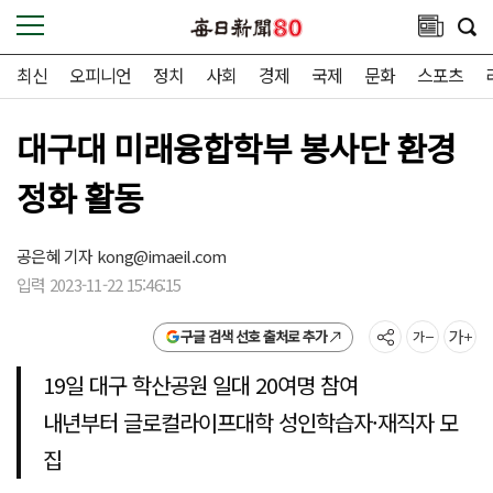
최신
오피니언
정치
사회
경제
국제
문화
스포츠
대구대 미래융합학부 봉사단 환경
정화 활동
공은혜 기자
kong@imaeil.com
입력 2023-11-22 15:46:15
구글 검색 선호 출처로 추가
19일 대구 학산공원 일대 20여명 참여
내년부터 글로컬라이프대학 성인학습자·재직자 모
집