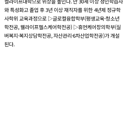
컬라이프대학으로 위상을 높인다. 만 30세 이상 성인학습자
와 특성화고 졸업 후 3년 이상 재직자를 위한 4년제 정규학
사학위 교육과정으로 ▷글로컬융합학부(평생교육·청소년
학전공, 웰라이프헬스케어학전공) ▷휴먼케어창의학부(실
버복지·복지상담학전공, 자산관리·6차산업학전공)가 개설
된다.