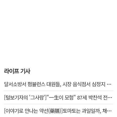
라이프 기사
달서소방서 펌뷸런스 대원들, 시장 음식점서 심정지 환자 생명 살려
[털보기자의 '그사람']"一生이 모험" 87세 박찬석 전 경북대 총장
[이야기로 만나는 약선(藥膳)]토마토는 과일일까, 채소일까