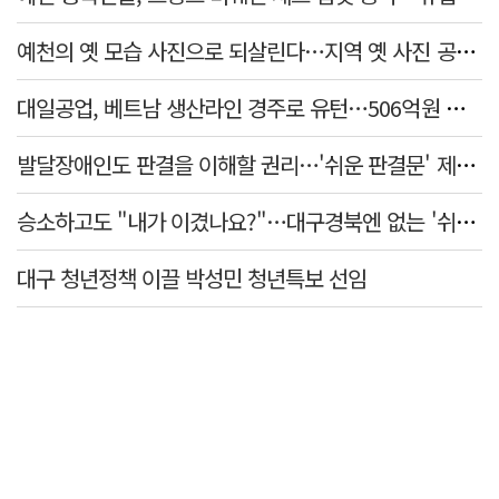
예천의 옛 모습 사진으로 되살린다…지역 옛 사진 공모전 45점 선정
대일공업, 베트남 생산라인 경주로 유턴…506억원 투자
발달장애인도 판결을 이해할 권리…'쉬운 판결문' 제도화 과제
승소하고도 "내가 이겼나요?"…대구경북엔 없는 '쉬운 판결문'
대구 청년정책 이끌 박성민 청년특보 선임