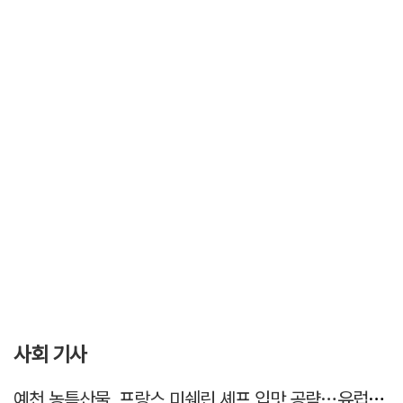
사회 기사
예천 농특산물, 프랑스 미쉐린 셰프 입맛 공략…유럽시장 진출 모색