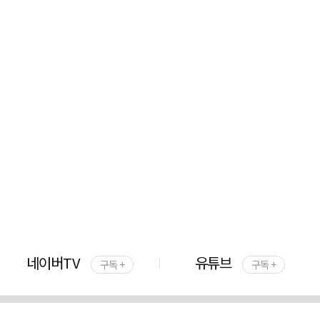
네이버TV
유튜브
구독 +
구독 +