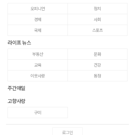
오피니언
정치
경제
사회
국제
스포츠
라이프 뉴스
부동산
문화
교육
건강
이웃사랑
동정
주간매일
고향사랑
구미
로그인