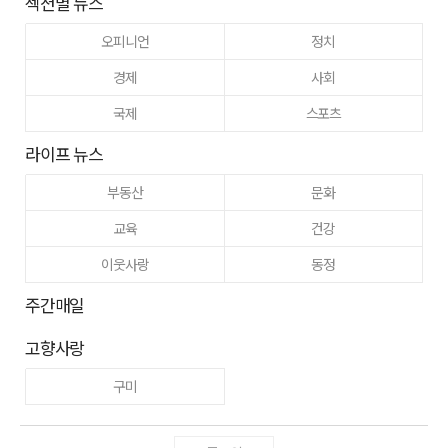
섹션별 뉴스
오피니언
정치
경제
사회
국제
스포츠
라이프 뉴스
부동산
문화
교육
건강
이웃사랑
동정
주간매일
고향사랑
구미