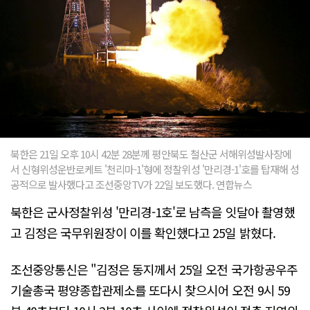
북한은 21일 오후 10시 42분 28분께 평안북도 철산군 서해위성발사장에
서 신형위성운반로케트 '천리마-1'형에 정찰위성 '만리경-1'호를 탑재해 성
공적으로 발사했다고 조선중앙TV가 22일 보도했다. 연합뉴스
북한은 군사정찰위성 '만리경-1호'로 남측을 잇달아 촬영했
고 김정은 국무위원장이 이를 확인했다고 25일 밝혔다.
조선중앙통신은 "김정은 동지께서 25일 오전 국가항공우주
기술총국 평양종합관제소를 또다시 찾으시어 오전 9시 59