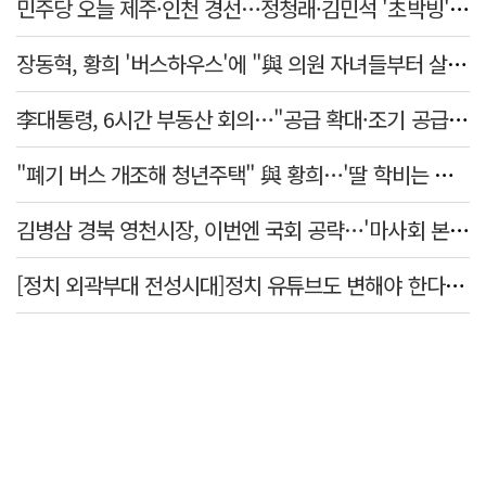
민주당 오늘 제주·인천 경선…정청래·김민석 '초박빙' 승부
장동혁, 황희 '버스하우스'에 "與 의원 자녀들부터 살아보면 어떨까?"
李대통령, 6시간 부동산 회의…"공급 확대·조기 공급 과감히 실천"
"폐기 버스 개조해 청년주택" 與 황희…'딸 학비는 年 4200만원'
김병삼 경북 영천시장, 이번엔 국회 공략…'마사회 본사 이전·광역교통망 확충' 요청
[정치 외곽부대 전성시대]정치 유튜브도 변해야 한다 "화합과 존중"