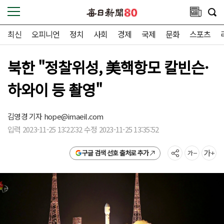
최신
오피니언
정치
사회
경제
국제
문화
스포츠
북한 "정찰위성, 美핵항모 칼빈슨·
하와이 등 촬영"
김영경 기자
hope@imaeil.com
입력 2023-11-25 13:22:32 수정 2023-11-25 13:35:52
구글 검색 선호 출처로 추가