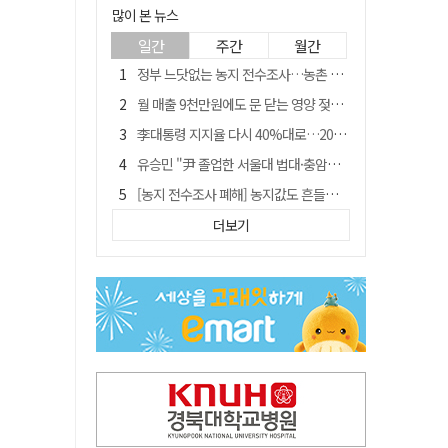
많이 본 뉴스
일간
주간
월간
정부 느닷없는 농지 전수조사…농촌 들쑤시는 '경자유전'의 칼날
월 매출 9천만원에도 문 닫는 영양 젖소농장… "일할 사람이 없어"
李대통령 지지율 다시 40%대로…20대는 18.8%p 급락
유승민 "尹 졸업한 서울대 법대·충암고도 없애야"…李 육사 통합 직격
[농지 전수조사 폐해] 농지값도 흔들리나…"도지 막히면 헐값 매물 나올 수도"
지역활성화 펀드 9호…포항 AI 데이터센터에 6천억 투입
더보기
국민 51.9% "李 대통령 재판 재개 필요하다"
경북 영천시, 9월부터 11월까지 반값 여행 혜택 제공
[농지 전수조사 폐해] '쌀 받고 논 내 준' 도지농 이제 어쩌나?
아쉬운 태클