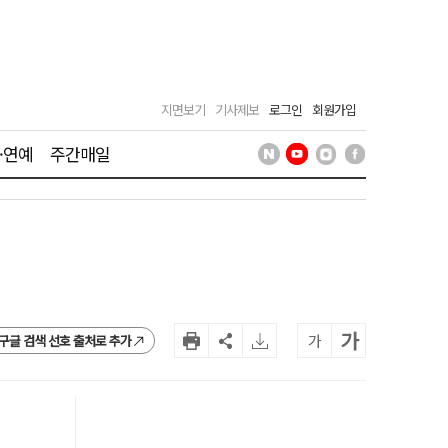
지면보기
기사제보
로그인
회원가입
·연예
주간매일
가
가
구글 검색 선호 출처로 추가