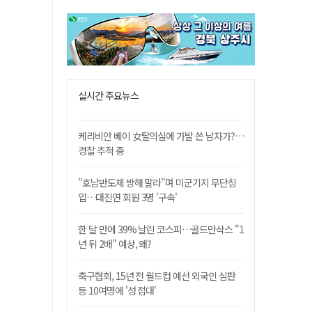
실시간 주요뉴스
케리비안 베이 女탈의실에 가발 쓴 남자가?…
경찰 추적 중
"호남반도체 방해 말라"며 미군기지 무단침
입…대진연 회원 3명 '구속'
한 달 만에 39% 날린 코스피…골드만삭스 "1
년 뒤 2배" 예상, 왜?
축구협회, 15년 전 월드컵 예선 외국인 심판
등 10여명에 '성 접대'