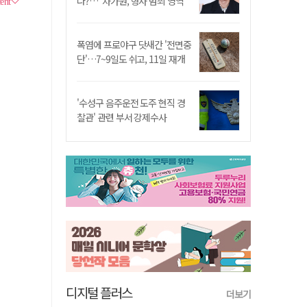
나?…"차가원, 형사 범죄 영역"
폭염에 프로야구 닷새간 '전면중
단'…7~9일도 쉬고, 11일 재개
'수성구 음주운전 도주 현직 경
찰관' 관련 부서 강제수사
디지털 플러스
더보기