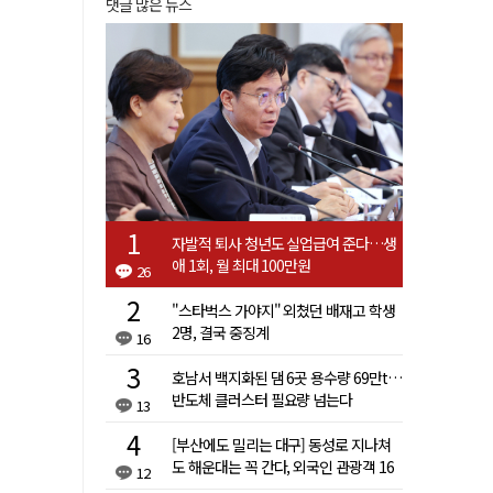
댓글 많은 뉴스
자발적 퇴사 청년도 실업급여 준다…생
애 1회, 월 최대 100만원
26
"스타벅스 가야지" 외쳤던 배재고 학생
2명, 결국 중징계
16
호남서 백지화된 댐 6곳 용수량 69만t…
반도체 클러스터 필요량 넘는다
13
[부산에도 밀리는 대구] 동성로 지나쳐
도 해운대는 꼭 간다, 외국인 관광객 16
12
배 차이