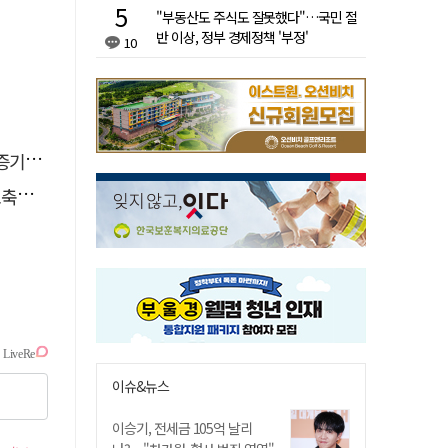
"부동산도 주식도 잘못했다"…국민 절
반 이상, 정부 경제정책 '부정'
10
 선정
나서
이슈&뉴스
이승기, 전세금 105억 날리