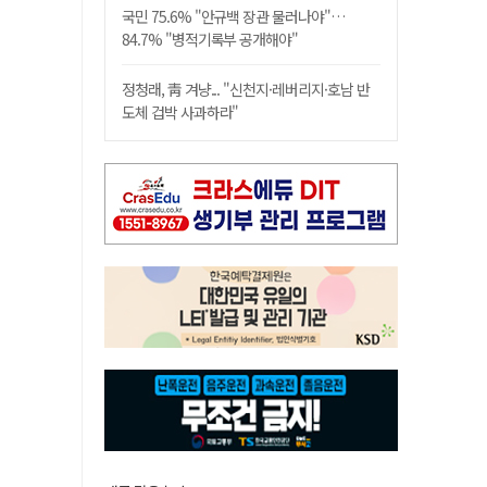
국민 75.6% "안규백 장관 물러나야"…
84.7% "병적기록부 공개해야"
정청래, 靑 겨냥... "신천지·레버리지·호남 반
도체 겁박 사과하라"