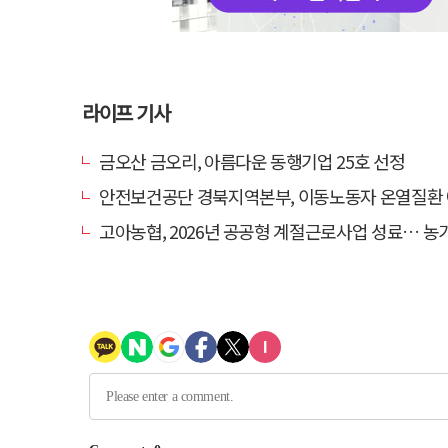
라이프 기사
금오산 금오리, 아름다운 동행기업 25호 선정
안전보건공단 경북지역본부, 이동노동자 온열질환 예방 
고아농협, 2026년 공공형 계절근로사업 성료… 농가 일손 부족 해소 '