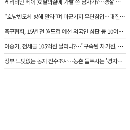
케리비안 베이 女탈의실에 가발 쓴 남자가?…경찰 추적 중
"호남반도체 방해 말라"며 미군기지 무단침입…대진연 회원 3명 '구속'
축구협회, 15년 전 월드컵 예선 외국인 심판 등 10여명에 '성 접대'
이승기, 전세금 105억원 날리나?…"구속된 차가원, 형사 범죄 영역"
정부 느닷없는 농지 전수조사…농촌 들쑤시는 '경자유전'의 칼날