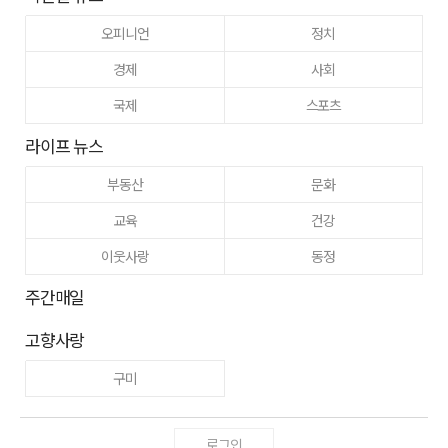
오피니언
정치
경제
사회
국제
스포츠
라이프 뉴스
부동산
문화
교육
건강
이웃사랑
동정
주간매일
고향사랑
구미
로그인