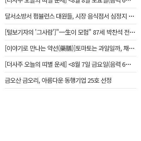
달서소방서 펌뷸런스 대원들, 시장 음식점서 심정지 환자 생명 살려
[털보기자의 '그사람']"一生이 모험" 87세 박찬석 전 경북대 총장
[이야기로 만나는 약선(藥膳)]토마토는 과일일까, 채소일까
[더사주 오늘의 띠별 운세] <8월 7일 금요일(음력 6월25일)>
금오산 금오리, 아름다운 동행기업 25호 선정