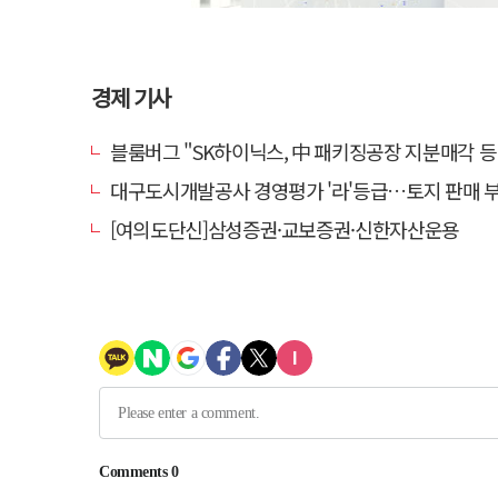
경제 기사
블룸버그 "SK하이닉스, 中 패키징공장 지분매각 등
대구도시개발공사 경영평가 '라'등급…토지 판매 부진에 1년 만에 두 단
[여의도단신]삼성증권·교보증권·신한자산운용