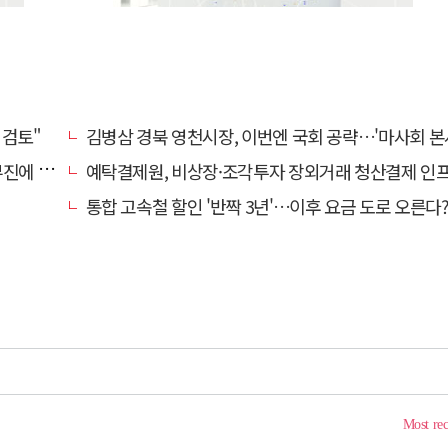
 검토"
김병삼 경북 영천시장, 이번엔 국회 공략…'마사회 본사 이전·광역교통망 확충' 
계 '뚝'
예탁결제원, 비상장·조각투자 장외거래 청산결제 인프라 구축 착수…연내
통합 고속철 할인 '반짝 3년'…이후 요금 도로 오른다