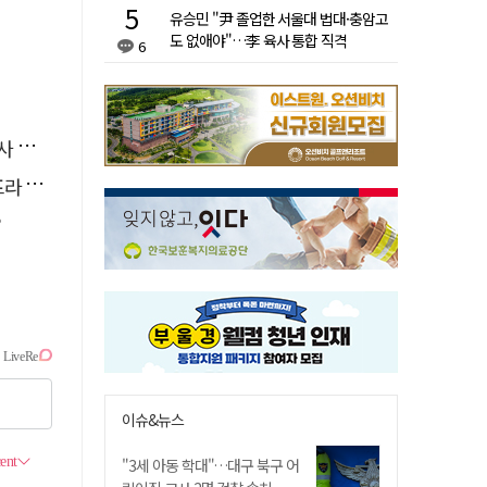
유승민 "尹 졸업한 서울대 법대·충암고
도 없애야"…李 육사 통합 직격
6
요청
 가동
?
이슈&뉴스
"3세 아동 학대"…대구 북구 어