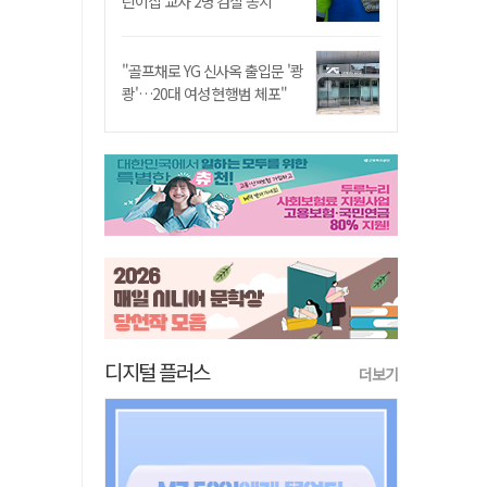
린이집 교사 2명 검찰 송치
"골프채로 YG 신사옥 출입문 '쾅
쾅'…20대 여성 현행범 체포"
디지털 플러스
더보기