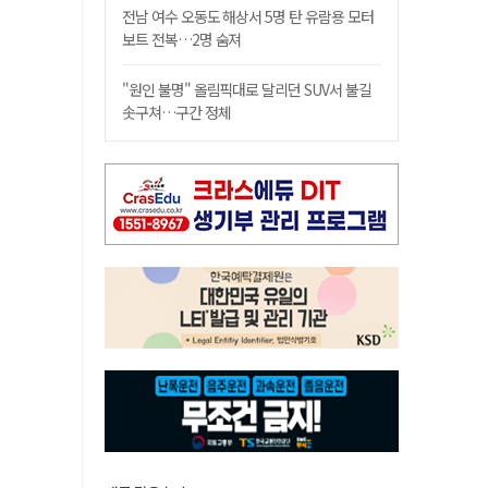
전남 여수 오동도 해상서 5명 탄 유람용 모터
보트 전복…2명 숨져
"원인 불명" 올림픽대로 달리던 SUV서 불길
솟구쳐…구간 정체