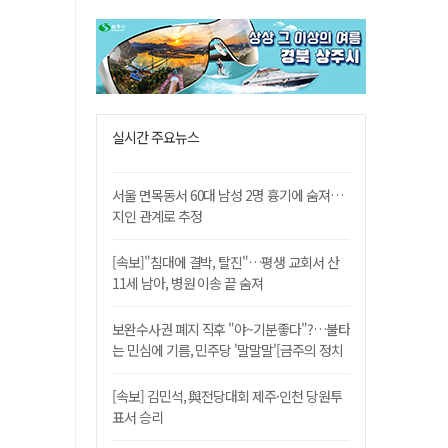
실시간 주요뉴스
서울 면목동서 60대 남성 2명 흉기에 숨져…
지인 관계로 추정
[속보]"침대에 결박, 탈진"…평생 교회서 산
11세 남아, 병원 이송 끝 숨져
보완수사권 폐지 직후 "야~기분좋다"?…불타
는 민심에 기름, 민주당 '말말말'[금주의 정치
舌전]
[속보] 김민석, 與전당대회 제주·인천 당원투
표서 승리