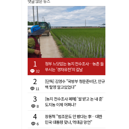
댓글 많은 뉴스
정부 느닷없는 농지 전수조사…농촌 들
쑤시는 '경자유전'의 칼날
32
[단독] 김영수 "국방부 청문준비단, 안규
백 탈영 알고있었다"
11
[농지 전수조사 폐해] '쌀 받고 논 내 준'
도지농 이제 어쩌나?
8
장동혁 "법조문도 안 봤다는 李…대한
민국 대통령 맞나, 역대급 망언"
6