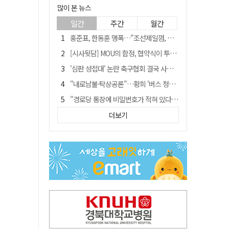
많이 본 뉴스
일간
주간
월간
홍준표, 한동훈 맹폭…"조선제일껌, 권력에 살고 권력에 죽었다"
[시사뒷담] MOU의 함정, 협약식이 투자 확정은 아니긴 해
'심판 성접대' 논란 축구협회 결국 사과…"깊이 반성, 쇄신하겠다"
"내로남불·탁상공론"…황희 '버스 청년주택' 제안에 與 내부서도 쓴소리
"경로당 통장에 비밀번호가 적혀 있다"…전국 돌며 경로당 13곳 턴 30대 구속
예안향교 대성전, '국가지정 보물로 지정'
더보기
휠체어 환자 발로 밀어 숨지게 한 70대 간병인…2심도 집행유예
"침대에 결박, 탈진"…평생 교회서 산 11세 남아, 병원 이송 끝 숨져
김민석, 與전당대회 제주·인천 당원투표서 승리…누적 득표는 '초박빙'
[금주의 이슈] 하늘의 외계인, 바다의 귀향자…영화 '호프'와 '오디세이'