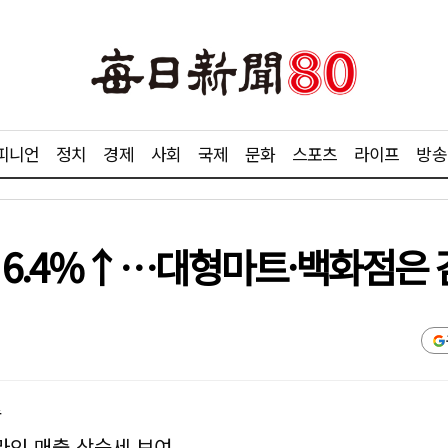
피니언
정치
경제
사회
국제
문화
스포츠
라이프
방송
출 6.4%↑…대형마트·백화점은
승
라인 매출 상승세 보여