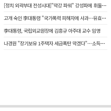
[정치 외곽부대 전성시대]"막강 파워" 강성파에 휘둘리는 여야 …"이슈 메이킹" 커지는 변방의 북소리
고개 숙인 李대통령 "국가폭력 피해자에 사과…유효기간 없는 책임"
李대통령, 국립외교원장에 김흥규 아주대 교수 임명
나경원 "장기보유 1주택자 세금폭탄 막겠다"…소득세법 개정안 발의