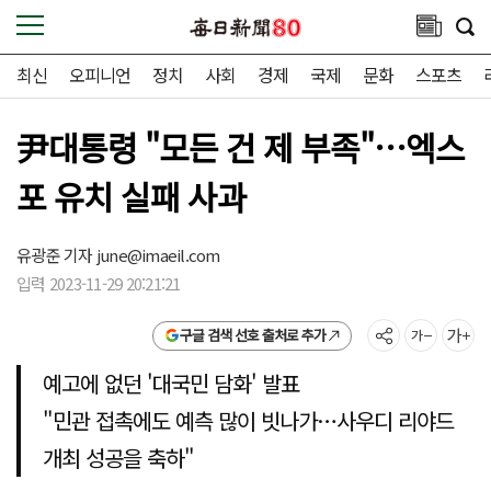
최신
오피니언
정치
사회
경제
국제
문화
스포츠
尹대통령 "모든 건 제 부족"…엑스
포 유치 실패 사과
유광준 기자
june@imaeil.com
입력 2023-11-29 20:21:21
구글 검색 선호 출처로 추가
예고에 없던 '대국민 담화' 발표
"민관 접촉에도 예측 많이 빗나가…사우디 리야드
개최 성공을 축하"