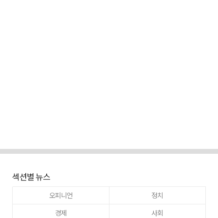
섹션별 뉴스
오피니언
정치
경제
사회