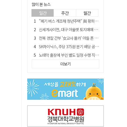
많이 본 뉴스
일간
주간
월간
"폐기 버스 개조해 청년주택" 與 황희…'딸 학비는 年 4200만원'
신세계사이먼, 대구 아울렛 토지매매 계약 체결… 사업 본궤도
전북 경찰 간부 '女교사 몰카' 아들 폰 부수고…"처벌 못하는 사안" 내부망에 글
SK하이닉스, 주당 375원 분기 배당 공시…"3분기 중 주주환원 방안 확정"
노태악 출장에 부인 별도 일정 수행 직원도…보고서엔 '공식일정 참석'
'새 아시아쿼터는 어떨까' 삼성 라이온즈, 새 얼굴 투수 미야모리 영입
더보기
'외도 의심' 아내 화장실에 묶고 불에 달군 공구로 고문…남편 검거
박권현 청도군수, '햇빛 연금 사업' 공약 시동걸어
통합 고속철 할인 '반짝 3년'…이후 요금 도로 오른다?
"골프채로 YG 신사옥 출입문 '쾅쾅'…20대 여성 현행범 체포"[영상]