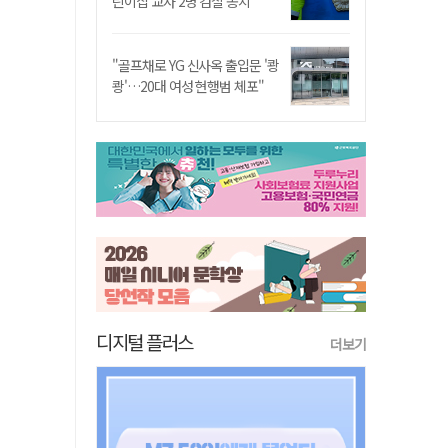
린이집 교사 2명 검찰 송치
"골프채로 YG 신사옥 출입문 '쾅
쾅'…20대 여성 현행범 체포"
디지털 플러스
더보기