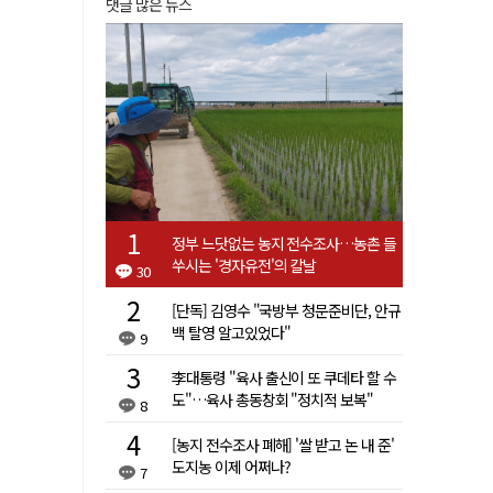
댓글 많은 뉴스
정부 느닷없는 농지 전수조사…농촌 들
쑤시는 '경자유전'의 칼날
30
[단독] 김영수 "국방부 청문준비단, 안규
백 탈영 알고있었다"
9
李대통령 "육사 출신이 또 쿠데타 할 수
도"…육사 총동창회 "정치적 보복"
8
[농지 전수조사 폐해] '쌀 받고 논 내 준'
도지농 이제 어쩌나?
7