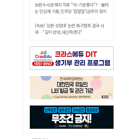
보완수사권 폐지 직후 "야~기분좋다"?…불타
는 민심에 기름, 민주당 '말말말'[금주의 정치
舌전]
[속보] '심판 성접대' 논란 축구협회 결국 사
과…"깊이 반성, 쇄신하겠다"