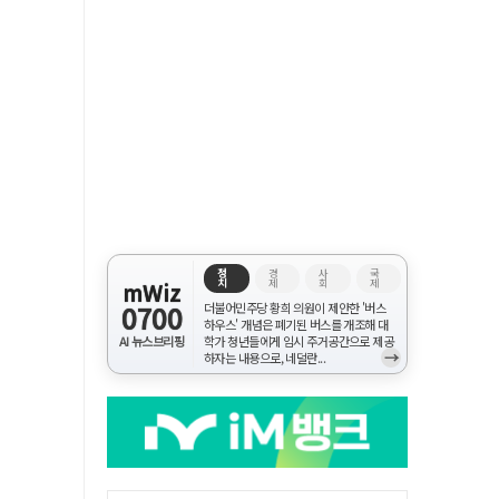
정
경
사
국
치
제
회
제
mWiz
0700
더불어민주당 황희 의원이 제안한 '버스
하우스' 개념은 폐기된 버스를 개조해 대
AI 뉴스브리핑
학가 청년들에게 임시 주거공간으로 제공
→
하자는 내용으로, 네덜란...