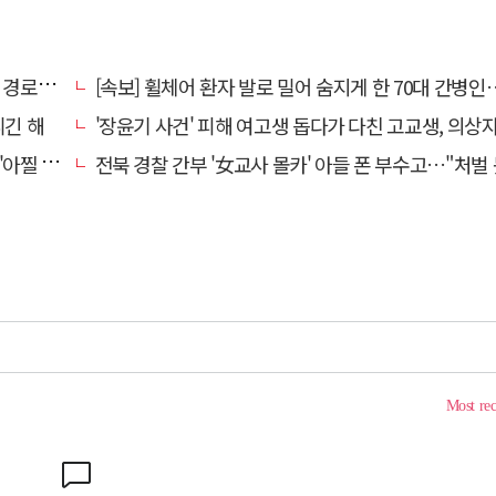
대 구속
[속보] 휠체어 환자 발로 밀어 숨지게 한 70대 간병인…2심도 집행
니긴 해
'장윤기 사건' 피해 여고생 돕다가 다친 고교생, 의상
 사고'
전북 경찰 간부 '女교사 몰카' 아들 폰 부수고…"처벌 못하는 사안" 내부망에