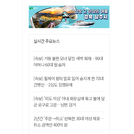
실시간 주요뉴스
[속보] 거동 불편 모녀 덮친 새벽 화재…90대
어머니·60대 딸 숨져
[속보] 휠체어 환자 발로 밀어 숨지게 한 70대
간병인…2심도 집행유예
[속보] '외도 의심' 아내 화장실에 묶고 불에 달
군 공구로 고문…남편 검거
2년간 '주문→취소' 반복한 30대 여성 체포…
취소 금액만 400억 원