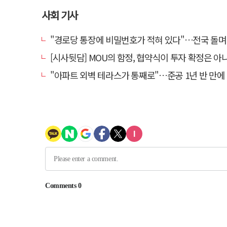
사회 기사
"경로당 통장에 비밀번호가 적혀 있다"…전국 돌며 경로당 13곳 턴 30
[시사뒷담] MOU의 함정, 협약식이 투자 확정은 아
"아파트 외벽 테라스가 통째로"…준공 1년 반 만에 '아찔