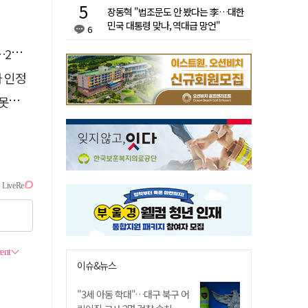
장동혁 "법조문도 안 봤다는 李…대한
민국 대통령 맞나, 역대급 망언"
6
유예
자 인정
 글
이슈&뉴스
"3세 아동 학대"…대구 북구 어