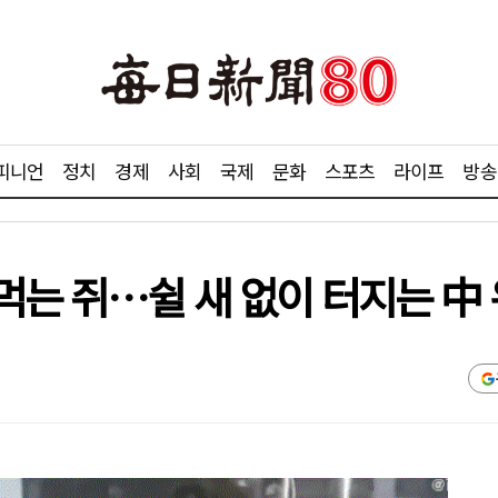
피니언
정치
경제
사회
국제
문화
스포츠
라이프
방송
먹는 쥐…쉴 새 없이 터지는 中