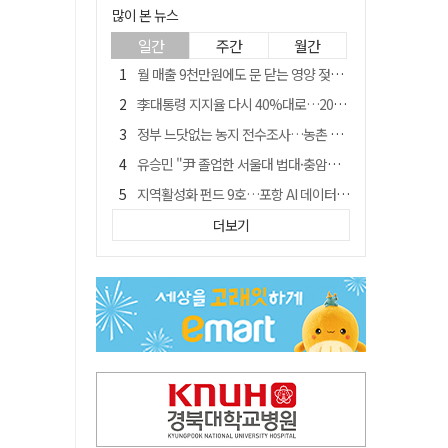
많이 본 뉴스
일간
주간
월간
월 매출 9천만원에도 문 닫는 영양 젖소농장… "일할 사람이 없어"
李대통령 지지율 다시 40%대로…20대는 18.8%p 급락
정부 느닷없는 농지 전수조사…농촌 들쑤시는 '경자유전'의 칼날
유승민 "尹 졸업한 서울대 법대·충암고도 없애야"…李 육사 통합 직격
지역활성화 펀드 9호…포항 AI 데이터센터에 6천억 투입
국민 51.9% "李 대통령 재판 재개 필요하다"
더보기
경북 영천시, 9월부터 11월까지 반값 여행 혜택 제공
[농지 전수조사 폐해] 농지값도 흔들리나…"도지 막히면 헐값 매물 나올 수도"
아쉬운 태클
'솔리다임 IPO 추진설' SK하이닉스, 주가 9% 급락