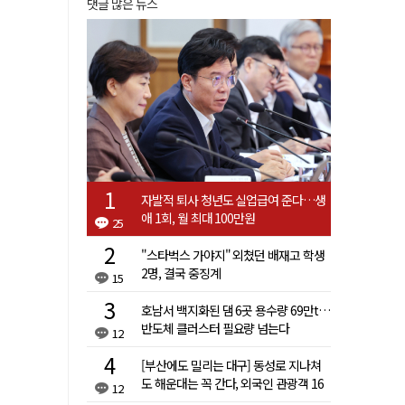
댓글 많은 뉴스
자발적 퇴사 청년도 실업급여 준다…생
애 1회, 월 최대 100만원
25
"스타벅스 가야지" 외쳤던 배재고 학생
2명, 결국 중징계
15
호남서 백지화된 댐 6곳 용수량 69만t…
반도체 클러스터 필요량 넘는다
12
[부산에도 밀리는 대구] 동성로 지나쳐
도 해운대는 꼭 간다, 외국인 관광객 16
12
배 차이