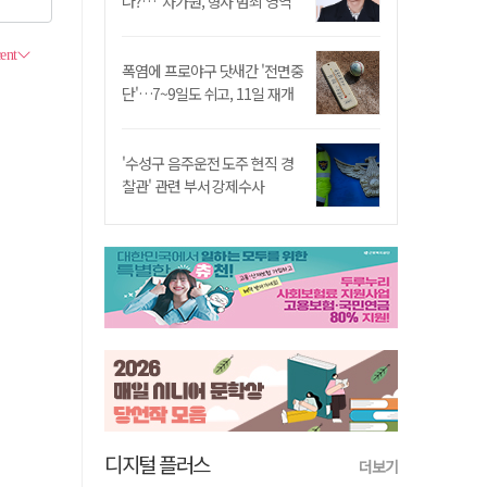
나?…"차가원, 형사 범죄 영역"
폭염에 프로야구 닷새간 '전면중
단'…7~9일도 쉬고, 11일 재개
'수성구 음주운전 도주 현직 경
찰관' 관련 부서 강제수사
디지털 플러스
더보기