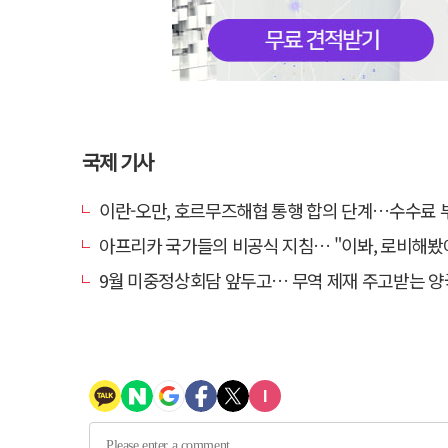
국제 기사
이란-오만, 호르무즈해협 통행 합의 단계…수수료
아프리카 국가들의 비공식 지침… "이봐, 로비해봤
9월 미중정상회담 앞두고… 무역 제재 주고받는 양