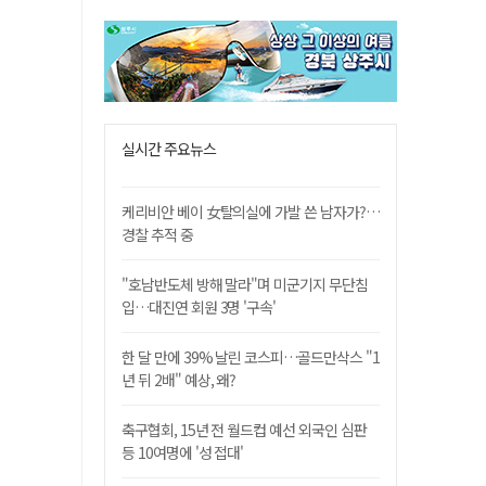
실시간 주요뉴스
케리비안 베이 女탈의실에 가발 쓴 남자가?…
경찰 추적 중
"호남반도체 방해 말라"며 미군기지 무단침
입…대진연 회원 3명 '구속'
한 달 만에 39% 날린 코스피…골드만삭스 "1
년 뒤 2배" 예상, 왜?
축구협회, 15년 전 월드컵 예선 외국인 심판
등 10여명에 '성 접대'