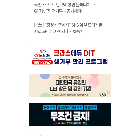
국민 75.6% "안규백 장관 물러나야"…
84.7% "병적기록부 공개해야"
[속보] "정청래 죽이자" SNS 암살 모의자들,
서로 모르는 사이였다…檢송치