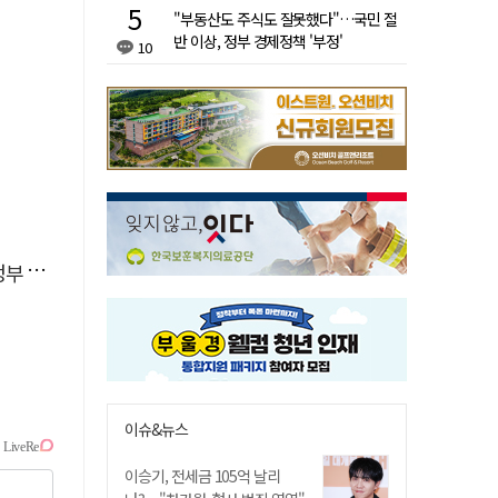
"부동산도 주식도 잘못했다"…국민 절
반 이상, 정부 경제정책 '부정'
10
 시위
이슈&뉴스
이승기, 전세금 105억 날리