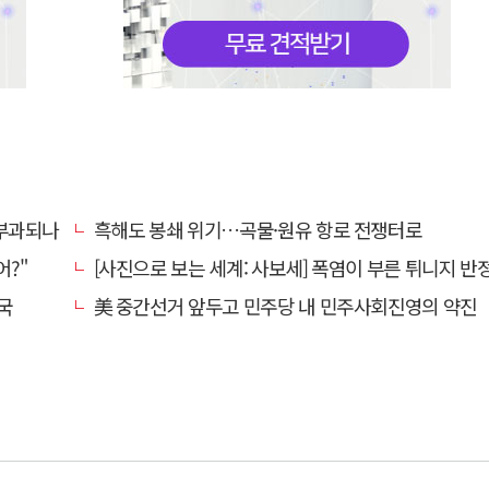
 부과되나
흑해도 봉쇄 위기…곡물·원유 항로 전쟁터로
어?"
[사진으로 보는 세계: 사보세] 폭염이 부른 튀니지 반정부
국
美 중간선거 앞두고 민주당 내 민주사회진영의 약진