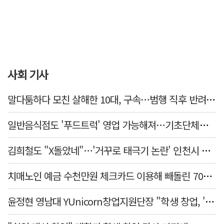
사회 기사
말다툼하다 모친 살해한 10대, 구속…범행 직후 반려견도 죽여
일반음식점도 '푸드트럭' 영업 가능해져…기초단체별 조례 개정 움직임
김희철도 "X돌았네"…'거꾸로 태극기 논란' 인천시 현수막, 이틀 만에 철거
치매노인 예금 수천만원 체크카드 이용해 빼돌린 70대 간병인, 집행유예
윤정현 영남대 YUnicorn창업지원단장 "학생 창업, '팀 빌딩'이 제일 중요"