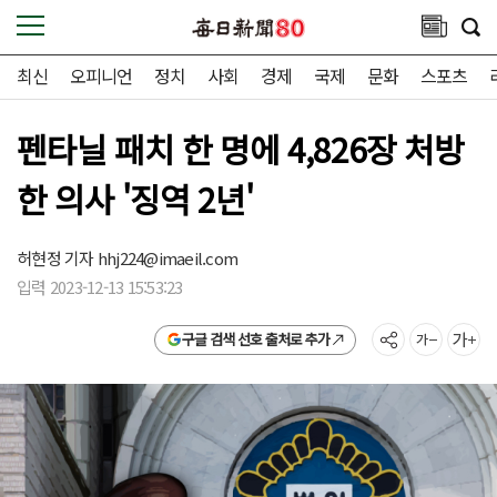
최신
오피니언
정치
사회
경제
국제
문화
스포츠
펜타닐 패치 한 명에 4,826장 처방
한 의사 '징역 2년'
허현정 기자
hhj224@imaeil.com
입력 2023-12-13 15:53:23
구글 검색 선호 출처로 추가