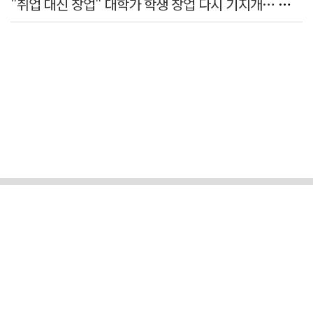
"취업 대신 창업" 대학가 학생 창업 다시 기지개… 창업자·기업·매출 동반 성장