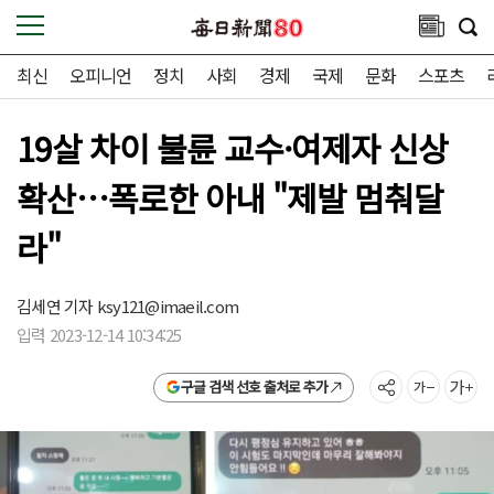
최신
오피니언
정치
사회
경제
국제
문화
스포츠
19살 차이 불륜 교수·여제자 신상
확산…폭로한 아내 "제발 멈춰달
라"
김세연 기자
ksy121@imaeil.com
입력 2023-12-14 10:34:25
구글 검색 선호 출처로 추가