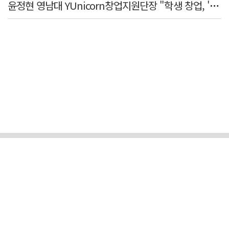
윤정현 영남대 YUnicorn창업지원단장 "학생 창업, '팀 빌딩'이 제일 중요"