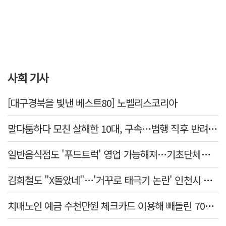
사회 기사
[대구경북을 빛낸 베스트80] 노벨리스코리아
말다툼하다 모친 살해한 10대, 구속…범행 직후 반려견도 죽여
일반음식점도 '푸드트럭' 영업 가능해져…기초단체별 조례 개정 움직임
김희철도 "X돌았네"…'거꾸로 태극기 논란' 인천시 현수막, 이틀 만에 철거
치매노인 예금 수천만원 체크카드 이용해 빼돌린 70대 간병인, 집행유예