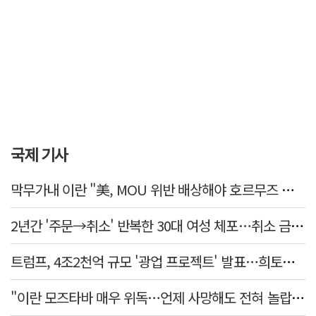
국제 기사
막무가내 이란 "美, MOU 위반 배상해야 호르무즈 재개방"
2년간 '주문→취소' 반복한 30대 여성 체포…취소 금액만 400억 원
트럼프, 4조2천억 규모 '광업 프로젝트' 발표…희토류 탈중국 속도
"이란 모즈타바 매우 위독…언제 사망해도 전혀 놀랍지 않아"