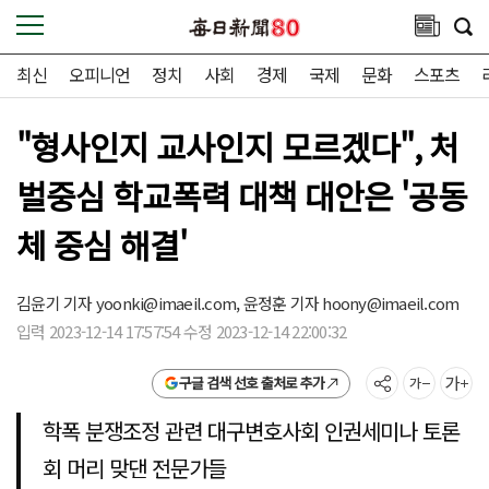
최신
오피니언
정치
사회
경제
국제
문화
스포츠
"형사인지 교사인지 모르겠다", 처
벌중심 학교폭력 대책 대안은 '공동
체 중심 해결'
김윤기 기자
yoonki@imaeil.com,
윤정훈 기자
hoony@imaeil.com
입력 2023-12-14 17:57:54 수정 2023-12-14 22:00:32
구글 검색 선호 출처로 추가
학폭 분쟁조정 관련 대구변호사회 인권세미나 토론
회 머리 맞댄 전문가들