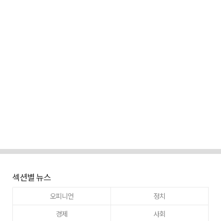
섹션별 뉴스
오피니언
정치
경제
사회