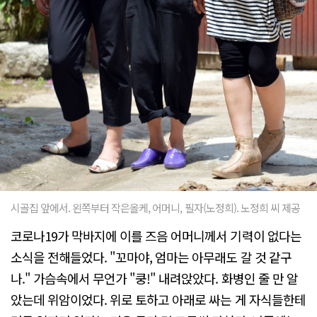
시골집 앞에서. 왼쪽부터 작은올케, 어머니, 필자(노정희). 노정희 씨 제공
코로나19가 막바지에 이를 즈음 어머니께서 기력이 없다는
소식을 전해들었다. "꼬마야, 엄마는 아무래도 갈 것 같구
나." 가슴속에서 무언가 "쿵!" 내려앉았다. 화병인 줄 만 알
았는데 위암이었다. 위로 토하고 아래로 싸는 게 자식들한테