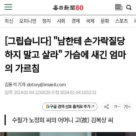
최신
오피니언
정치
사회
경제
국제
문화
스포츠
[그립습니다] "남한테 손가락질당
하지 말고 살라" 가슴에 새긴 엄마
의 가르침
김동석 기자
dotory@imaeil.com
입력 2024-01-04 12:08:29 수정 2024-01-04 16:52:31
구글 검색 선호 출처로 추가
수필가 노정희 씨의 어머니 고(故) 김복상 씨