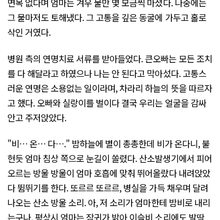
면목 없다며 엄마는 겨우 물만 몇 모금씩 마셨다. 나중에는
그 물마저도 토해냈다. 그 고통을 깊은 동굴에 가두고 홀로
삭인 거였다.
병원 측의 연명치료 서류를 받아들었다. 큰오빠는 모든 조치
를 다 해달라고 하였으나 나는 안 된다고 막아섰다. 고통스
러운 연명은 소용없는 일이라며, 차라리 하늘의 뜻을 따르자
고 했다. 오빠와 실랑이를 벌이다 결국 우리는 얼굴을 감싸
안고 주저앉았다.
"비… 온… 다…." 밤하늘에 별이 총총한데 비가 온다니, 불
현듯 엄마 침상 쪽으로 눈길이 쏠렸다. 산소발생기에서 피어
오르는 방울 방울이 엄마 호흡에 맞춰 뛰어올랐다 내려앉았
다 뜀뛰기를 한다. 또르르 또르르, 병실을 가득 채우며 달려
나오는 산소 방울 소리. 아, 저 소리가 엄마한테 밤비로 내리
는구나. 평상시 엄마는 잠귀가 밝아 이슬비 소리에도 발딱