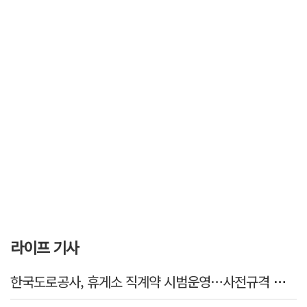
라이프 기사
한국도로공사, 휴게소 직계약 시범운영…사전규격 공개·입찰 착수