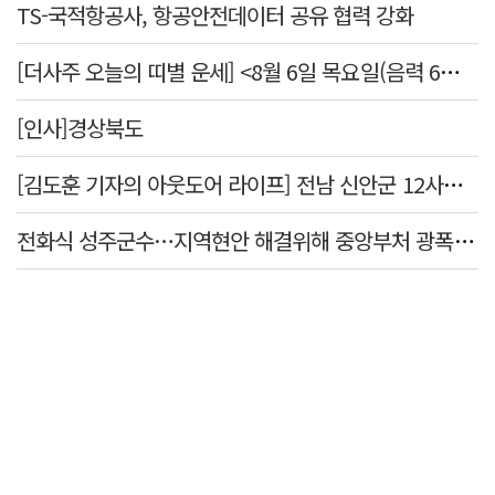
TS-국적항공사, 항공안전데이터 공유 협력 강화
[더사주 오늘의 띠별 운세] <8월 6일 목요일(음력 6월24일)>
[인사]경상북도
[김도훈 기자의 아웃도어 라이프] 전남 신안군 12사도 순례길…나를 찾아 떠나는 힐링 여행
전화식 성주군수…지역현안 해결위해 중앙부처 광폭 행보