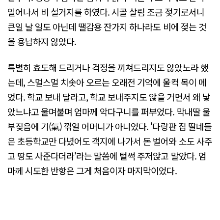
일어나서 비 설거지를 하였다. 시골 살림 조금 젖기로서니
큰일 날 일도 아닌데 땔감용 잔가지 하나라도 비에 젖는 것
을 용납하지 않았다.
특별히 효도해 드리거나 걱정을 끼쳐드리지도 않았노라 했
는데, 스멀스멀 치솟아 오르는 오래전 기억에 울컥 목이 메
었다. 학교 보내 달라고, 학교 보내주지도 않을 거면서 왜 낳
았느냐고 울며불며 엄마께 악다구니를 퍼부었다. 막내딸 울
부짖음에 기(氣) 꺾일 어머니가 아니었다. '다랑판 집 딸네들
은 초등학교만 다녔어도 객지에 나가서 돈 벌어와 소도 사주
고 땅도 사준다더라'라는 말씀에 털썩 주저앉고 말았다. 엄
마께 시도한 반항은 그게 처음이자 마지막이었다.