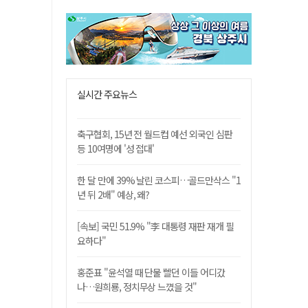
실시간 주요뉴스
축구협회, 15년 전 월드컵 예선 외국인 심판
등 10여명에 '성 접대'
한 달 만에 39% 날린 코스피…골드만삭스 "1
년 뒤 2배" 예상, 왜?
[속보] 국민 51.9% "李 대통령 재판 재개 필
요하다"
홍준표 "윤석열 때 단물 빨던 이들 어디갔
나…원희룡, 정치무상 느꼈을 것"