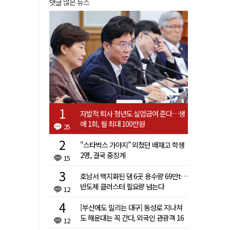
댓글 많은 뉴스
자발적 퇴사 청년도 실업급여 준다…생
애 1회, 월 최대 100만원
25
"스타벅스 가야지" 외쳤던 배재고 학생
2명, 결국 중징계
15
호남서 백지화된 댐 6곳 용수량 69만t…
반도체 클러스터 필요량 넘는다
12
[부산에도 밀리는 대구] 동성로 지나쳐
도 해운대는 꼭 간다, 외국인 관광객 16
12
배 차이