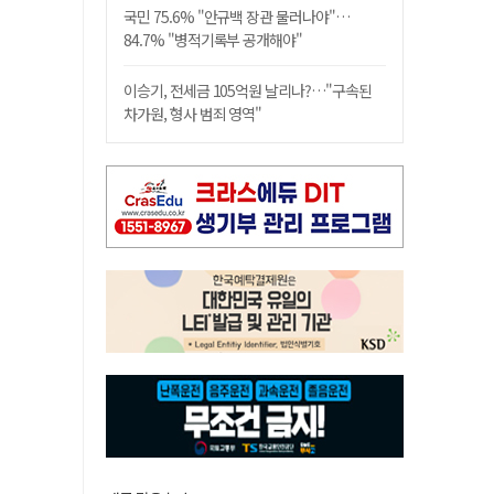
국민 75.6% "안규백 장관 물러나야"…
84.7% "병적기록부 공개해야"
이승기, 전세금 105억원 날리나?…"구속된
차가원, 형사 범죄 영역"