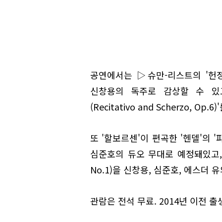
공연에서는 ▷슈만-리스트의 '헌정(Wi
신창용의 독주로 감상할 수 있
(Recitativo and Scherzo, O
또 '할보르센'이 편곡한 '헨델'의 '파
심준호의 듀오 무대로 예정돼있고, 마
No.1)을 신창용, 심준호, 에스더
관람은 전석 무료. 2014년 이전 출생자