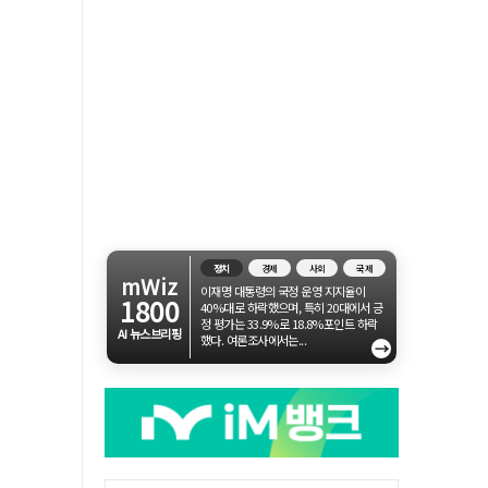
정치
경제
사회
국제
mWiz
이재명 대통령의 국정 운영 지지율이
1800
40%대로 하락했으며, 특히 20대에서 긍
정 평가는 33.9%로 18.8%포인트 하락
AI 뉴스브리핑
했다. 여론조사에서는...
→