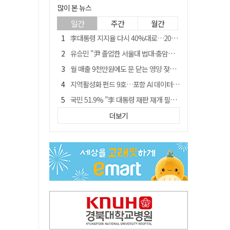
많이 본 뉴스
일간
주간
월간
李대통령 지지율 다시 40%대로…20대는 18.8%p 급락
유승민 "尹 졸업한 서울대 법대·충암고도 없애야"…李 육사 통합 직격
월 매출 9천만원에도 문 닫는 영양 젖소농장… "일할 사람이 없어"
지역활성화 펀드 9호…포항 AI 데이터센터에 6천억 투입
국민 51.9% "李 대통령 재판 재개 필요하다"
경북 영천시, 9월부터 11월까지 반값 여행 혜택 제공
더보기
아쉬운 태클
'솔리다임 IPO 추진설' SK하이닉스, 주가 9% 급락
경찰, 홍명보 선임 의혹 수사…대한축구협회 전격 압수수색
"김용민, 흑백논리로 세상 보는 듯" 검찰 내부서 지탄