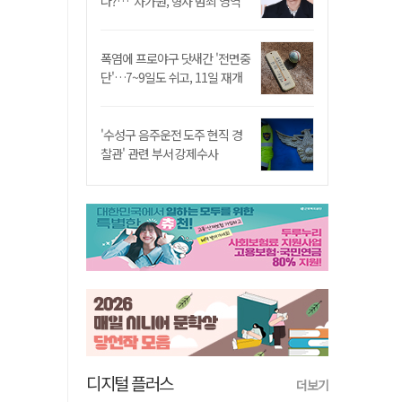
나?…"차가원, 형사 범죄 영역"
폭염에 프로야구 닷새간 '전면중
단'…7~9일도 쉬고, 11일 재개
'수성구 음주운전 도주 현직 경
찰관' 관련 부서 강제수사
디지털 플러스
더보기