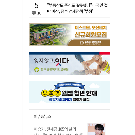
"부동산도 주식도 잘못했다"…국민 절
반 이상, 정부 경제정책 '부정'
10
이슈&뉴스
이승기, 전세금 105억 날리