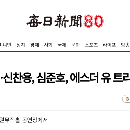
피니언
정치
경제
사회
국제
문화
스포츠
라이프
방송
찬용, 심준호, 에스더 유 트
, 비원뮤직홀 공연장에서