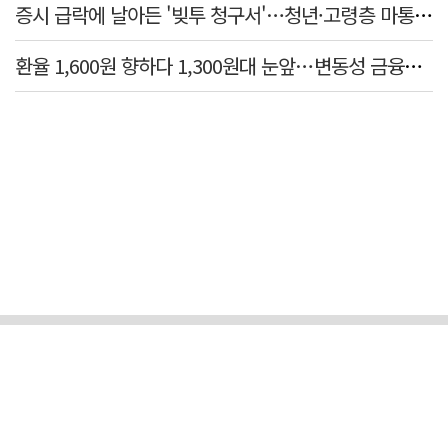
증시 급락에 날아든 '빚투 청구서'…청년·고령층 마통 연체↑
환율 1,600원 향하다 1,300원대 눈앞…변동성 금융위기 후 최고