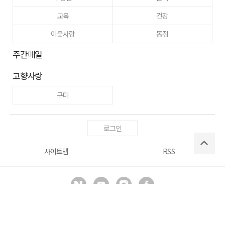
교육
건강
이웃사랑
동정
주간매일
고향사랑
구미
로그인
사이트맵
RSS
Copyright ⓒ
매일신문사
All right reserved