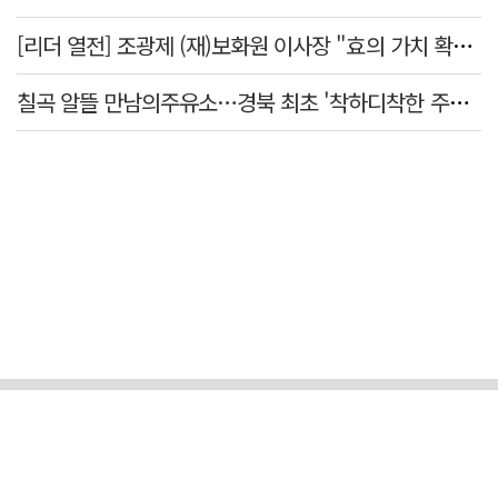
[리더 열전] 조광제 (재)보화원 이사장 "효의 가치 확산 위해 젊은층 참여 이끌어낼 것"
칠곡 알뜰 만남의주유소…경북 최초 '착하디착한 주유소' 선정