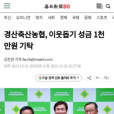
최신
오피니언
정치
사회
경제
국제
문화
스포츠
경산축산농협, 이웃돕기 성금 1천
만원 기탁
김진만 기자
factk@imaeil.com
입력 2023-12-21 15:50:05 수정 2023-12-22 21:27:30
구글 검색 선호 출처로 추가