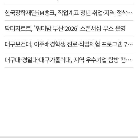
한국장학재단-iM뱅크, 직업계고 청년 취업·지역 정착 지원 맞손
닥터자르트, '워터밤 부산 2026' 스폰서십 부스 운영
대구보건대, 이주배경학생 진로·직업체험 프로그램 7년 연속 운영
대구대·경일대·대구가톨릭대, 지역 우수기업 탐방 캠프 개최