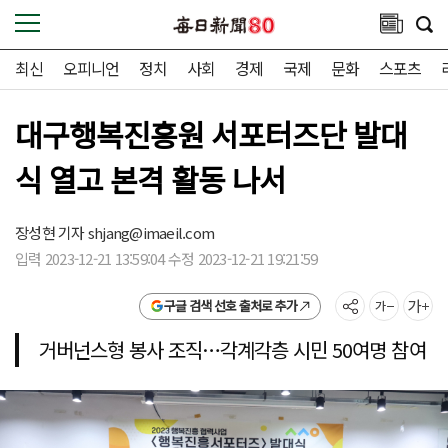
최신
오피니언
정치
사회
경제
국제
문화
스포츠
대구행복진흥원 서포터즈단 발대
식 열고 본격 활동 나서
장성현 기자
shjang@imaeil.com
입력 2023-12-21 13:59:04 수정 2023-12-21 19:21:59
구글 검색 선호 출처로 추가
거버넌스형 봉사 조직…각계각층 시민 50여명 참여