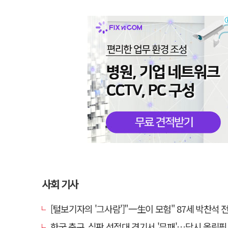
사회 기사
[털보기자의 '그사람']"一生이 모험" 87세 박찬석 전 경북
한국 축구, 심판 성접대 경기서 '무패'…당시 올림픽 감독은