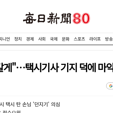
피니언
정치
경제
사회
국제
문화
스포츠
라이프
방송
갈게"…택시기사 기지 덕에 마
 택시 탄 손님 '던지기' 의심
은 접수요원