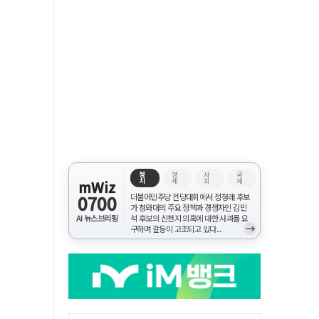
정
경
사
국
치
제
회
제
mWiz
0700
더불어민주당 전당대회에서 정청래 후보
가 청와대의 주요 정책과 경쟁자인 김민
AI 뉴스브리핑
석 후보의 신천지 의혹에 대한 사과를 요
→
구하며 갈등이 고조되고 있다...