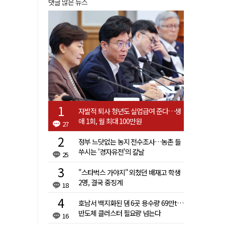
댓글 많은 뉴스
자발적 퇴사 청년도 실업급여 준다…생
애 1회, 월 최대 100만원
27
정부 느닷없는 농지 전수조사…농촌 들
쑤시는 '경자유전'의 칼날
25
"스타벅스 가야지" 외쳤던 배재고 학생
2명, 결국 중징계
18
호남서 백지화된 댐 6곳 용수량 69만t…
반도체 클러스터 필요량 넘는다
16