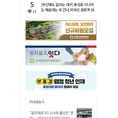
[부산에도 밀리는 대구] 동성로 지나쳐
도 해운대는 꼭 간다, 외국인 관광객 16
13
배 차이
이슈&뉴스
"골프채로 YG 신사옥 출입문 '쾅