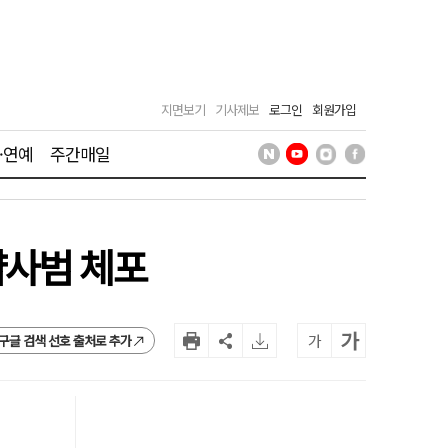
지면보기
기사제보
로그인
회원가입
·연예
주간매일
약사범 체포
가
가
구글 검색 선호 출처로 추가