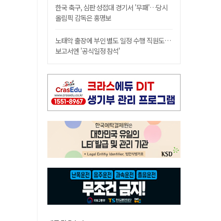
한국 축구, 심판 성접대 경기서 '무패'…당시
올림픽 감독은 홍명보
노태악 출장에 부인 별도 일정 수행 직원도…
보고서엔 '공식일정 참석'