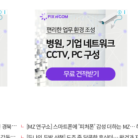
대 총장
[MZ 연구소] 스마트폰에 '피처폰' 감성 더하는 MZ… 히퍼와 줄
 홍명보
[두나의 두발 산책] 도주 중 달콤한 휴식터… 왕건과 지명