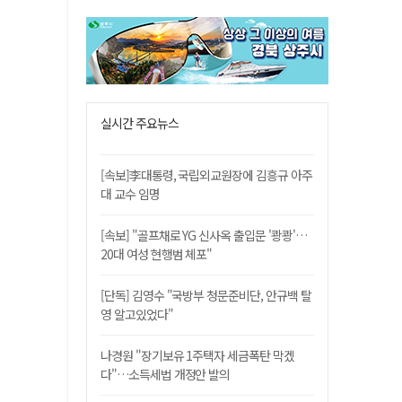
실시간 주요뉴스
[속보]李대통령, 국립외교원장에 김흥규 아주
대 교수 임명
[속보] "골프채로 YG 신사옥 출입문 '쾅쾅'…
20대 여성 현행범 체포"
[단독] 김영수 "국방부 청문준비단, 안규백 탈
영 알고있었다"
나경원 "장기보유 1주택자 세금폭탄 막겠
다"…소득세법 개정안 발의