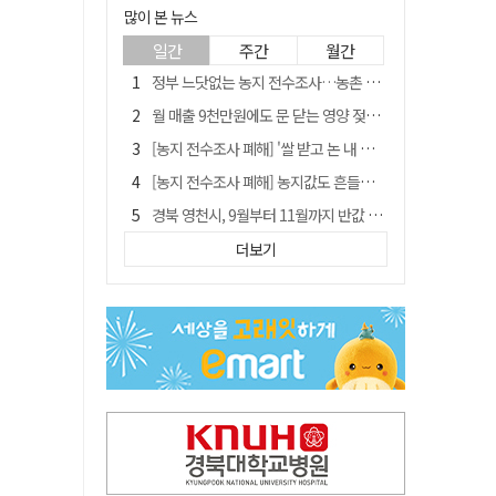
많이 본 뉴스
일간
주간
월간
정부 느닷없는 농지 전수조사…농촌 들쑤시는 '경자유전'의 칼날
월 매출 9천만원에도 문 닫는 영양 젖소농장… "일할 사람이 없어"
[농지 전수조사 폐해] '쌀 받고 논 내 준' 도지농 이제 어쩌나?
[농지 전수조사 폐해] 농지값도 흔들리나…"도지 막히면 헐값 매물 나올 수도"
경북 영천시, 9월부터 11월까지 반값 여행 혜택 제공
'솔리다임 IPO 추진설' SK하이닉스, 주가 9% 급락
더보기
국민 51.9% "李 대통령 재판 재개 필요하다"
[농지 전수조사 폐해] 실경작농·청년농 부담도 커진다
TK신공항 참여 주저한 LH, 광주군공항 사업에는 앞장
아쉬운 태클