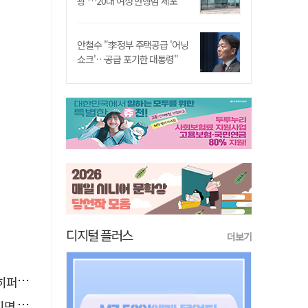
쾅'…20대 여성 현행범 체포"
안철수 "李정부 주택공급 '어닝
쇼크'…공급 포기한 대통령"
디지털 플러스
더보기
이어폰
 산책