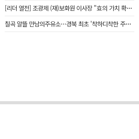
[리더 열전] 조광제 (재)보화원 이사장 "효의 가치 확산 위해 젊은층 참여 이끌어낼 것"
칠곡 알뜰 만남의주유소…경북 최초 '착하디착한 주유소' 선정