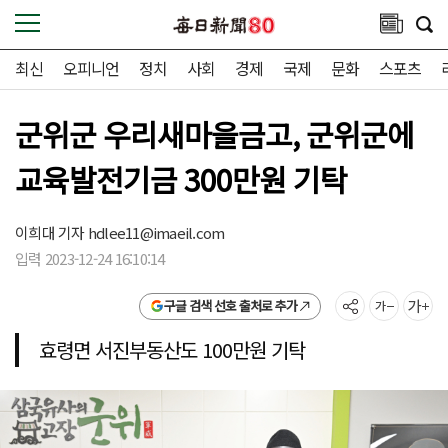
최신
오피니언
정치
사회
경제
국제
문화
스포츠
군위군 우리새마을금고, 군위군에
교육발전기금 300만원 기탁
이희대 기자
hdlee11@imaeil.com
입력 2023-12-24 16:10:14
구글 검색 선호 출처로 추가
효령면 서진부동산도 100만원 기탁