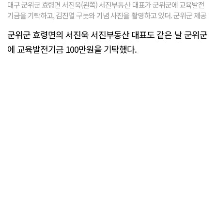
대구 군위군 효령면 서진욱(왼쪽) 서진부동산 대표가 군위군에 교육발전
기금을 기탁하고, 김진열 구눗와 기념 사진을 촬영하고 있더. 군위군 제공
군위군 효령면의 서진욱 서진부동산 대표도 같은 날 군위군
에 교육발전기금 100만원을 기탁했다.