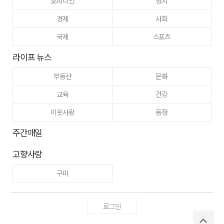
오피니언
정치
경제
사회
국제
스포츠
라이프 뉴스
부동산
문화
교육
건강
이웃사랑
동정
주간매일
고향사랑
구미
로그인