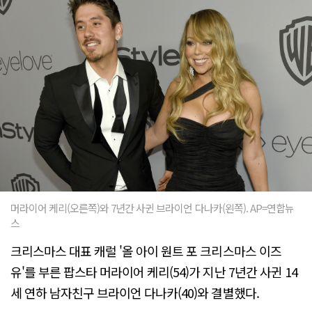
머라이어 케리(오른쪽)와 7년간 사귄 브라이언 다나카(왼쪽). AP=연합뉴
스
크리스마스 대표 캐럴 '올 아이 원트 포 크리스마스 이즈
유'를 부른 팝스타 머라이어 케리(54)가 지난 7년간 사귄 14
세 연하 남자친구 브라이언 다나카(40)와 결별했다.