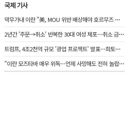
국제 기사
막무가내 이란 "美, MOU 위반 배상해야 호르무즈 재개방"
2년간 '주문→취소' 반복한 30대 여성 체포…취소 금액만 400억 원
트럼프, 4조2천억 규모 '광업 프로젝트' 발표…희토류 탈중국 속도
"이란 모즈타바 매우 위독…언제 사망해도 전혀 놀랍지 않아"