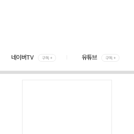
네이버TV
유튜브
구독 +
구독 +