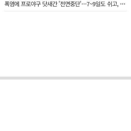
폭염에 프로야구 닷새간 '전면중단'…7~9일도 쉬고, 11일 재개