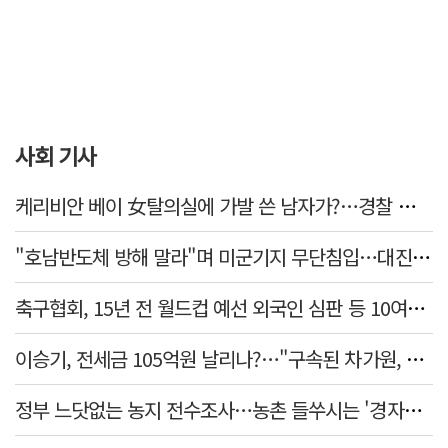
사회 기사
케리비안 베이 女탈의실에 가발 쓴 남자가?…경찰 추적 중
"호남반도체 방해 말라"며 미군기지 무단침입…대진연 회원 3명 '구속'
축구협회, 15년 전 월드컵 예선 외국인 심판 등 10여명에 '성 접대'
이승기, 전세금 105억원 날리나?…"구속된 차가원, 형사 범죄 영역"
정부 느닷없는 농지 전수조사…농촌 들쑤시는 '경자유전'의 칼날