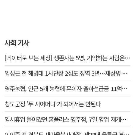
사회 기사
[데이터로 보는 세상] 생존자는 5명, 기억하는 사람은 늘었다
임성근 전 해병대 1사단장 2심도 징역 3년…채상병 순직 책임 유죄
영주농협, 인근 5개 농협에 무이자 출하선급금 11억원 지원…상생 유통망 강화
청도군정 '두 시어머니'가 되어서는 안된다
임시휴업 들어갔던 홈플러스 영주점, 7일 영업 재개…지하 1층만 운영
이의준 전 경북도 새마을봉사과장, 제28대 울릉군 부군수 취임