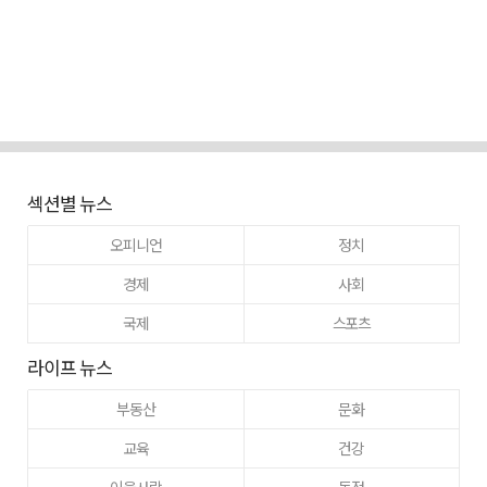
섹션별 뉴스
오피니언
정치
경제
사회
국제
스포츠
라이프 뉴스
부동산
문화
교육
건강
이웃사랑
동정