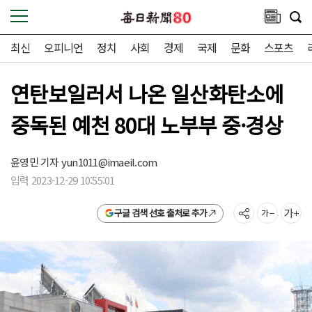
최신
오피니언
정치
사회
경제
국제
문화
스포츠
연탄보일러서 나온 일산화탄소에
중독된 예천 80대 노부부 중·경상
윤영민 기자
yun1011@imaeil.com
입력 2023-12-29 10:55:01
구글 검색 선호 출처로 추가