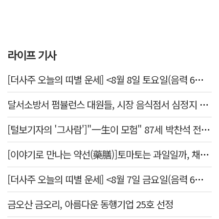
라이프 기사
[더사주 오늘의 띠별 운세] <8월 8일 토요일(음력 6월26일)>
달서소방서 펌뷸런스 대원들, 시장 음식점서 심정지 환자 생명 살려
[털보기자의 '그사람']"一生이 모험" 87세 박찬석 전 경북대 총장
[이야기로 만나는 약선(藥膳)]토마토는 과일일까, 채소일까
[더사주 오늘의 띠별 운세] <8월 7일 금요일(음력 6월25일)>
금오산 금오리, 아름다운 동행기업 25호 선정