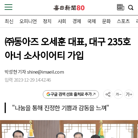
최신
오피니언
정치
사회
경제
국제
문화
스포츠
㈜동아즈 오세훈 대표, 대구 235호
아너 소사이어티 가입
박성현 기자
shine@imaeil.com
입력 2023-12-29 14:42:46
구글 검색 선호 출처로 추가
"나눔을 통해 진정한 기쁨과 감동을 느껴"