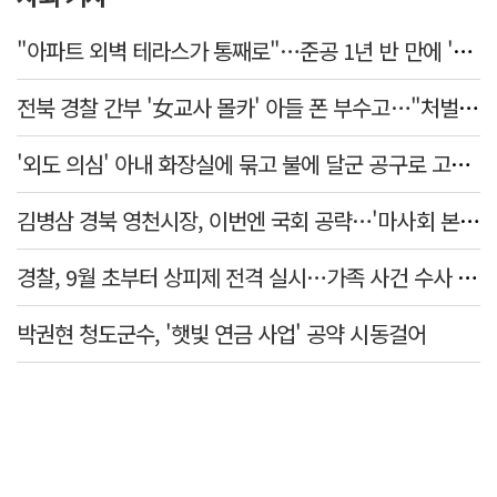
"아파트 외벽 테라스가 통째로"…준공 1년 반 만에 '아찔 사고'
전북 경찰 간부 '女교사 몰카' 아들 폰 부수고…"처벌 못하는 사안" 내부망에 글
'외도 의심' 아내 화장실에 묶고 불에 달군 공구로 고문…남편 검거
김병삼 경북 영천시장, 이번엔 국회 공략…'마사회 본사 이전·광역교통망 확충' 요청
경찰, 9월 초부터 상피제 전격 실시…가족 사건 수사 못해
박권현 청도군수, '햇빛 연금 사업' 공약 시동걸어