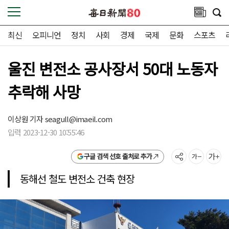
최신
오피니언
정치
사회
경제
국제
문화
스포츠
울진 변전소 공사장서 50대 노동자
추락해 사망
이상원 기자
seagull@imaeil.com
입력 2023-12-30 10:55:46
구글 검색 선호 출처로 추가
동해선 철도 변전소 건축 현장