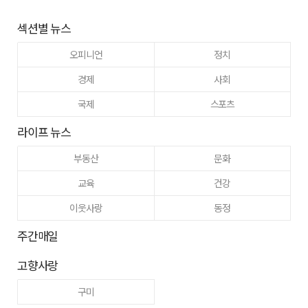
섹션별 뉴스
오피니언
정치
경제
사회
국제
스포츠
라이프 뉴스
부동산
문화
교육
건강
이웃사랑
동정
주간매일
고향사랑
구미