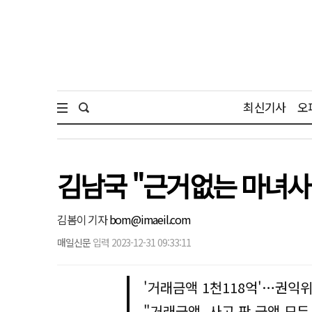
최신기사
오
김남국 "근거없는 마녀사
김봄이 기자
bom@imaeil.com
매일신문
입력 2023-12-31 09:33:11
'거래금액 1천118억'…권익
"거래금액, 사고 판 금액 모두