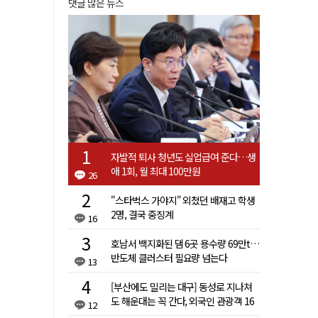
댓글 많은 뉴스
자발적 퇴사 청년도 실업급여 준다…생
애 1회, 월 최대 100만원
26
"스타벅스 가야지" 외쳤던 배재고 학생
2명, 결국 중징계
16
호남서 백지화된 댐 6곳 용수량 69만t…
반도체 클러스터 필요량 넘는다
13
[부산에도 밀리는 대구] 동성로 지나쳐
도 해운대는 꼭 간다, 외국인 관광객 16
12
배 차이