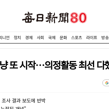
피니언
정치
경제
사회
국제
문화
스포츠
라이프
방송
냥 또 시작…의정활동 최선 다
위 조사 결과 보도에 반박
 누적된 개념"