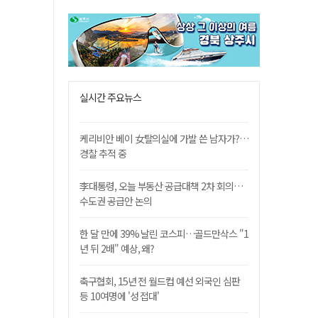
실시간 주요뉴스
케리비안 베이 女탈의실에 가발 쓴 남자가?…
경찰 추적 중
李대통령, 오늘 부동산 공급대책 2차 회의…
수도권 공급안 논의
한 달 만에 39% 날린 코스피…골드만삭스 "1
년 뒤 2배" 예상, 왜?
축구협회, 15년 전 월드컵 예선 외국인 심판
등 10여명에 '성 접대'