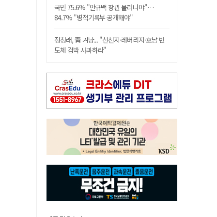
국민 75.6% "안규백 장관 물러나야"…
84.7% "병적기록부 공개해야"
정청래, 靑 겨냥... "신천지·레버리지·호남 반
도체 겁박 사과하라"