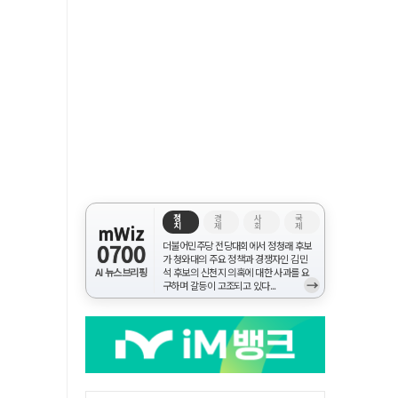
정
경
사
국
치
제
회
제
mWiz
0700
더불어민주당 전당대회에서 정청래 후보
가 청와대의 주요 정책과 경쟁자인 김민
AI 뉴스브리핑
석 후보의 신천지 의혹에 대한 사과를 요
→
구하며 갈등이 고조되고 있다...