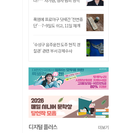
나?…"차가원, 형사 범죄 영역"
폭염에 프로야구 닷새간 '전면중
단'…7~9일도 쉬고, 11일 재개
'수성구 음주운전 도주 현직 경
찰관' 관련 부서 강제수사
디지털 플러스
더보기