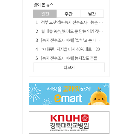
많이 본 뉴스
일간
주간
월간
정부 느닷없는 농지 전수조사…농촌 들쑤시는 '경자유전'의 칼날
월 매출 9천만원에도 문 닫는 영양 젖소농장… "일할 사람이 없어"
[농지 전수조사 폐해] '쌀 받고 논 내 준' 도지농 이제 어쩌나?
李대통령 지지율 다시 40%대로…20대는 18.8%p 급락
[농지 전수조사 폐해] 농지값도 흔들리나…"도지 막히면 헐값 매물 나올 수도"
유승민 "尹 졸업한 서울대 법대·충암고도 없애야"…李 육사 통합 직격
더보기
지역활성화 펀드 9호…포항 AI 데이터센터에 6천억 투입
국민 51.9% "李 대통령 재판 재개 필요하다"
경북 영천시, 9월부터 11월까지 반값 여행 혜택 제공
아쉬운 태클