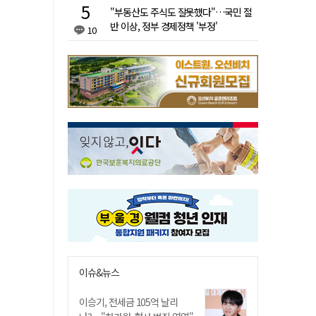
"부동산도 주식도 잘못했다"…국민 절
반 이상, 정부 경제정책 '부정'
10
이슈&뉴스
이승기, 전세금 105억 날리