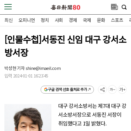
최신
오피니언
정치
사회
경제
국제
문화
스포츠
[인물수첩]서동진 신임 대구 강서소
방서장
박성현 기자
shine@imaeil.com
입력 2024-01-01 16:23:45
구글 검색 선호 출처로 추가
대구 강서소방서는 제7대 대구 강
서소방서장으로 서동진 서장이
취임했다고 1일 밝혔다.