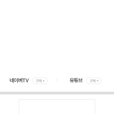
네이버TV
유튜브
구독 +
구독 +