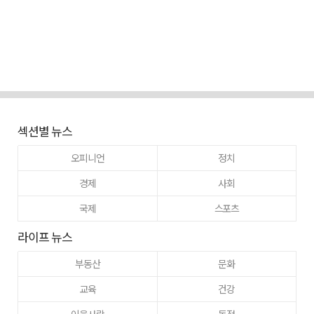
섹션별 뉴스
오피니언
정치
경제
사회
국제
스포츠
라이프 뉴스
부동산
문화
교육
건강
이웃사랑
동정