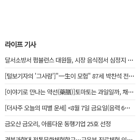
라이프 기사
달서소방서 펌뷸런스 대원들, 시장 음식점서 심정지 환자 생명 살려
[털보기자의 '그사람']"一生이 모험" 87세 박찬석 전 경북대 총장
[이야기로 만나는 약선(藥膳)]토마토는 과일일까, 채소일까
[더사주 오늘의 띠별 운세] <8월 7일 금요일(음력 6월25일)>
금오산 금오리, 아름다운 동행기업 25호 선정
경북과학대 전통문화체험학교…교육부 진로체험 인증기관 선정