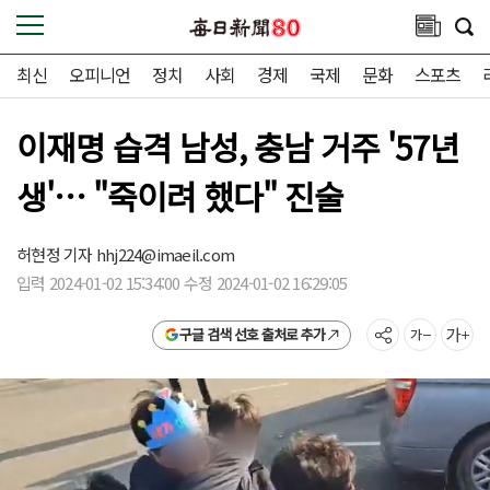
최신
오피니언
정치
사회
경제
국제
문화
스포츠
이재명 습격 남성, 충남 거주 '57년
생'… "죽이려 했다" 진술
허현정 기자
hhj224@imaeil.com
입력 2024-01-02 15:34:00 수정 2024-01-02 16:29:05
구글 검색 선호 출처로 추가