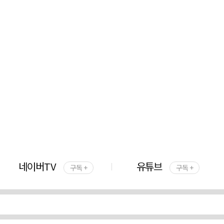
네이버TV
유튜브
구독 +
구독 +