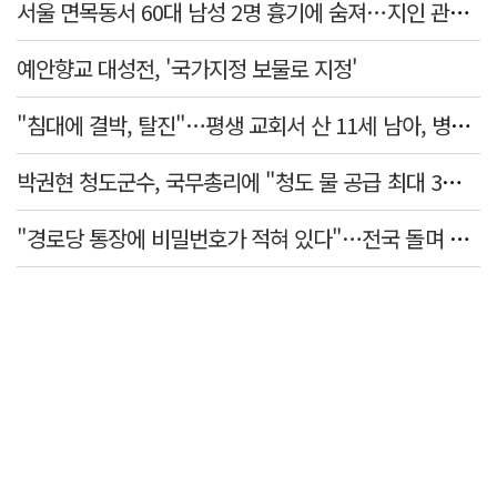
서울 면목동서 60대 남성 2명 흉기에 숨져…지인 관계로 추정
예안향교 대성전, '국가지정 보물로 지정'
"침대에 결박, 탈진"…평생 교회서 산 11세 남아, 병원 이송 끝 숨져
박권현 청도군수, 국무총리에 "청도 물 공급 최대 3만t 늘려달라"
"경로당 통장에 비밀번호가 적혀 있다"…전국 돌며 경로당 13곳 턴 30대 구속